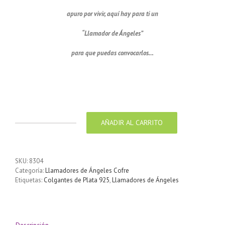
apuro por vivir, aquí hay para ti un
“Llamador de Ángeles”
para que puedas convocarlos…
Llamador de ángeles labrado en plata de 21 mm
Llamador de ángeles de plata 925 labrado de 21 mm
AÑADIR AL CARRITO
Llamador
de
ángeles
labrado
SKU:
8304
en
Categoría:
Llamadores de Ángeles Cofre
plata
Etiquetas:
Colgantes de Plata 925
,
Llamadores de Ángeles
de
21
mm
cantidad