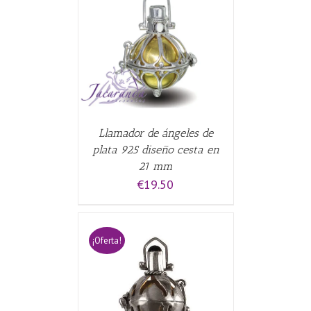
CARRITO
/
Llamador de ángeles de
plata 925 diseño cesta en
21 mm
€
19.50
¡Oferta!
CARRITO
/