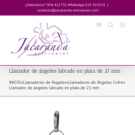
Saltar
¿Hablamos? 958-412731 WhatsApp 615-921515
|
al
contacto@jacaranda-artesanias.com
contenido
Llamador de ángeles labrado en plata de 21 mm
INICIO
»
Llamadores de Ángeles
»
Llamadores de Ángeles Cofre
»
Llamador de ángeles labrado en plata de 21 mm