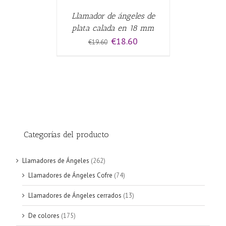
Llamador de ángeles de
plata calada en 18 mm
El
El
€
18.60
€
19.60
precio
precio
original
actual
era:
es:
€19.60.
€18.60.
Categorías del producto
Llamadores de Ángeles
(262)
Llamadores de Ángeles Cofre
(74)
Llamadores de Ángeles cerrados
(13)
De colores
(175)