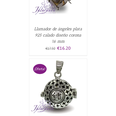
Llamador de ángeles plata
925 calado diseño corona
16 mm
El
El
€
16.20
€
17.50
precio
precio
original
actual
era:
es:
€17.50.
€16.20.
¡Oferta!
CARRITO
/