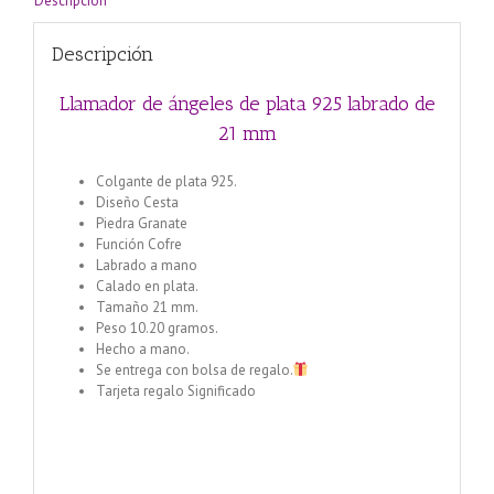
Descripción
Descripción
Llamador de ángeles de plata 925 labrado de
21 mm
Colgante de plata 925.
Diseño Cesta
Piedra Granate
Función Cofre
Labrado a mano
Calado en plata.
Tamaño 21 mm.
Peso 10.20 gramos.
Hecho a mano.
Se entrega con bolsa de regalo.
Tarjeta regalo Significado
Llamador de ángeles labrado
en plata de 21 mm
Llamador de ángeles labrado en
plata 925 con diseño de margarita en 20 mm
https://www.jacaranda-artesanias.com/llamador-de-angeles-
motivo-talisman-cuadros-18-mm/