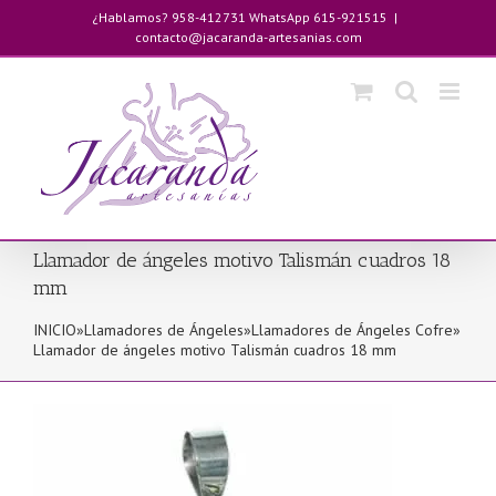
Saltar
¿Hablamos? 958-412731 WhatsApp 615-921515
|
al
contacto@jacaranda-artesanias.com
contenido
Llamador de ángeles motivo Talismán cuadros 18
mm
INICIO
»
Llamadores de Ángeles
»
Llamadores de Ángeles Cofre
»
Llamador de ángeles motivo Talismán cuadros 18 mm