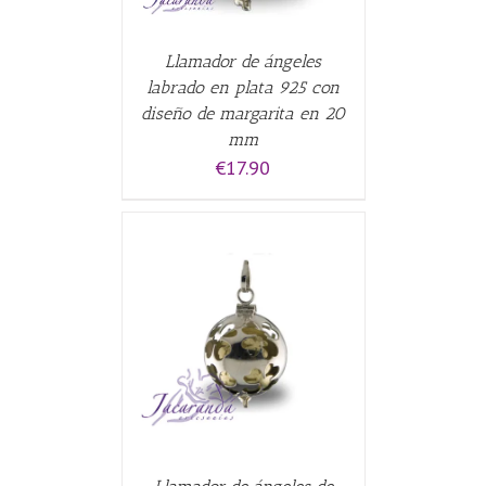
Llamador de ángeles
labrado en plata 925 con
diseño de margarita en 20
mm
€
17.90
CARRITO
/