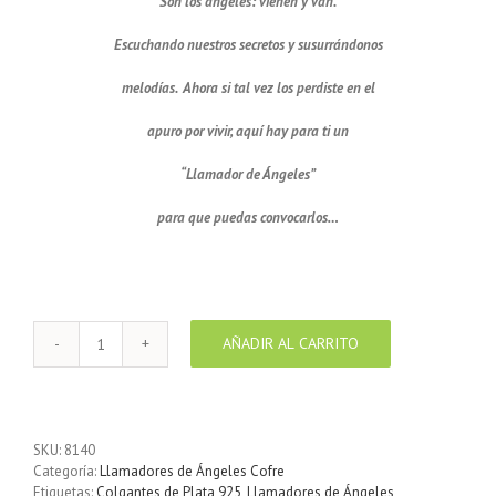
Son los ángeles: vienen y van.
Escuchando nuestros secretos y susurrándonos
melodías. Ahora si tal vez los perdiste en el
apuro por vivir, aquí hay para ti un
“Llamador de Ángeles”
para que puedas convocarlos…
Llamador de ángeles motivo Talismán cuadros 18 mm
AÑADIR AL CARRITO
Llamador
de
ángeles
motivo
Talismán
SKU:
8140
cuadros
Categoría:
Llamadores de Ángeles Cofre
18
Etiquetas:
Colgantes de Plata 925
,
Llamadores de Ángeles