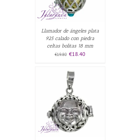
Llamador de ángeles plata
925 calado con piedra
celtas bolitas 18 mm
El
El
€
18.40
€
19.80
precio
precio
original
actual
era:
es:
€19.80.
€18.40.
CARRITO
/