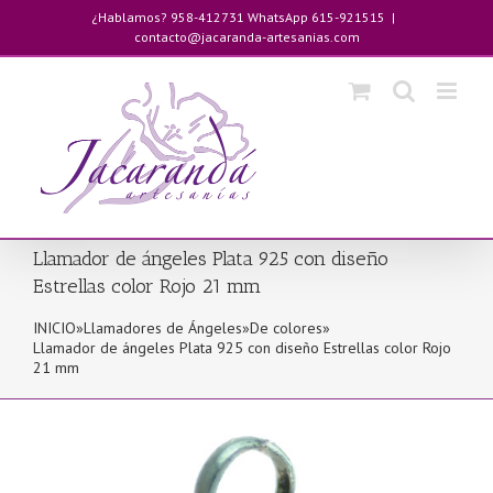
Saltar
¿Hablamos? 958-412731 WhatsApp 615-921515
|
al
contacto@jacaranda-artesanias.com
contenido
Llamador de ángeles Plata 925 con diseño
Estrellas color Rojo 21 mm
INICIO
»
Llamadores de Ángeles
»
De colores
»
Llamador de ángeles Plata 925 con diseño Estrellas color Rojo
21 mm