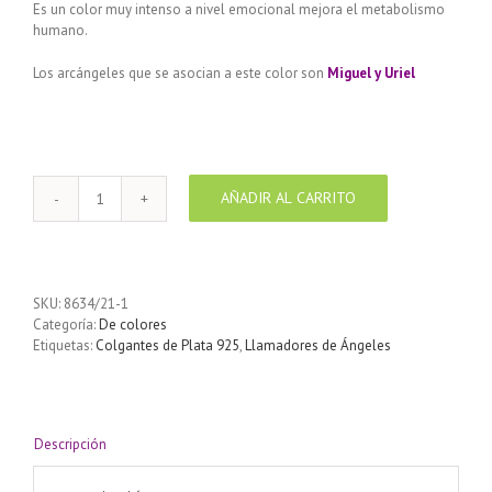
Es un color muy intenso a nivel emocional mejora el metabolismo
humano.
Los arcángeles que se asocian a este color son
Miguel y Uriel
AÑADIR AL CARRITO
Llamador
de
ángeles
Plata
925
SKU:
8634/21-1
con
Categoría:
De colores
diseño
Etiquetas:
Colgantes de Plata 925
,
Llamadores de Ángeles
Estrellas
color
Rojo
21
mm
Descripción
cantidad