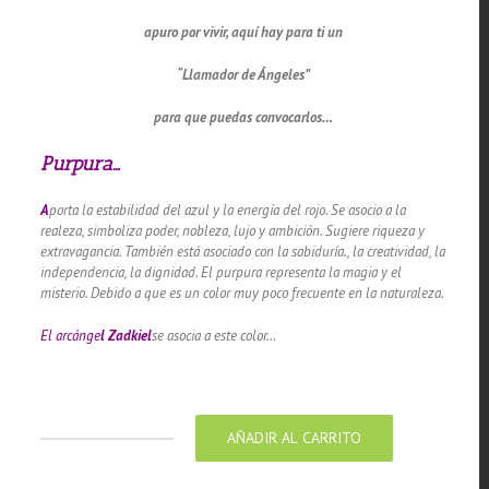
apuro por vivir, aquí hay para ti un
“Llamador de Ángeles”
para que puedas convocarlos…
Purpura…
A
porta la estabilidad del azul y la energía del rojo.
Se asocio a la
realeza, simboliza poder, nobleza, lujo y ambición.
Sugiere riqueza y
extravagancia.
También está asociado con la sabiduría., la creatividad, la
independencia, la dignidad.
El purpura representa la magia y el
misterio.
Debido a que es un color muy poco frecuente en la naturaleza.
El arcánge
l Zadkiel
se asocia a este color…
AÑADIR AL CARRITO
Llamador
de