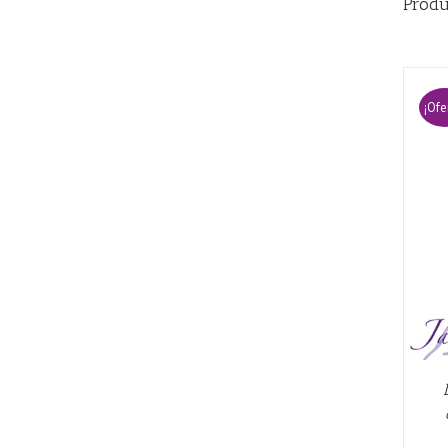
Produ
¡Ofe
AÑADIR AL CARRITO
/
QUICK VIEW