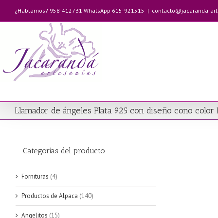
Saltar
¿Hablamos? 958-412731 WhatsApp 615-921515
|
contacto@jacaranda-ar
al
contenido
Llamador de ángeles Plata 925 con diseño cono colo
Categorías del producto
Fornituras
(4)
Productos de Alpaca
(140)
Angelitos
(15)