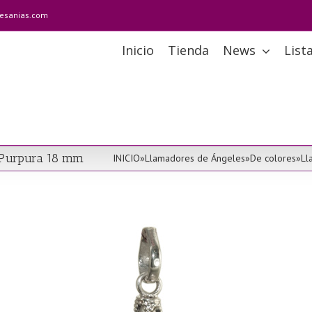
tesanias.com
Inicio
Tienda
News
List
r Purpura 18 mm
INICIO
»
Llamadores de Ángeles
»
De colores
»
Ll