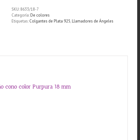
ángeles
Plata
SKU:
8633/18-7
925
Categoría:
De colores
con
Etiquetas:
Colgantes de Plata 925
,
Llamadores de Ángeles
diseño
cono
color
Purpura
18
mm
cantidad
eño cono color Purpura 18 mm