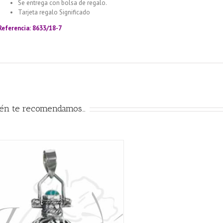
Se entrega con bolsa de regalo.
Tarjeta regalo Significado
Llamador de ángeles labrado en plata 925 con
Referencia: 8633/18-7
ién te recomendamos…