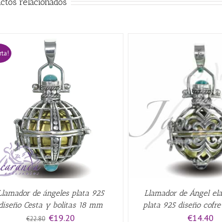
ctos relacionados
rta!
AÑADIR AL CARRITO
/
QUICK VIEW
AÑADIR AL CARRITO
/
Llamador de ángeles plata 925
Llamador de Ángel el
diseño Cesta y bolitas 18 mm
plata 925 diseño cofr
El
El
€
19.20
€
14.40
€
22.80