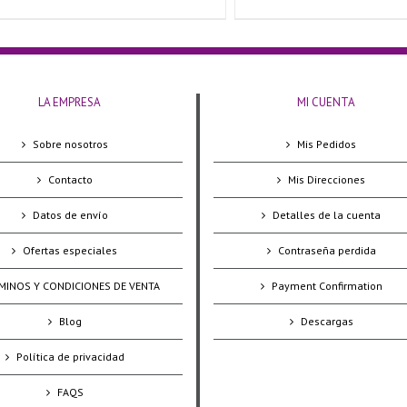
precio
precio
original
actual
era:
es:
€22.80.
€19.20.
LA EMPRESA
MI CUENTA
Sobre nosotros
Mis Pedidos
Contacto
Mis Direcciones
Datos de envío
Detalles de la cuenta
Ofertas especiales
Contraseña perdida
MINOS Y CONDICIONES DE VENTA
Payment Confirmation
Blog
Descargas
Política de privacidad
FAQS