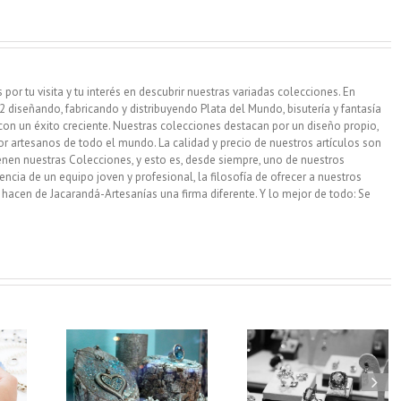
or tu visita y tu interés en descubrir nuestras variadas colecciones. En
diseñando, fabricando y distribuyendo Plata del Mundo, bisutería y fantasía
con un éxito creciente. Nuestras colecciones destacan por un diseño propio,
por artesanos de todo el mundo. La calidad y precio de nuestros artículos son
enen nuestras Colecciones, y esto es, desde siempre, uno de nuestros
iencia de un equipo joven y profesional, la filosofía de ofrecer a nuestros
, hacen de Jacarandá-Artesanías una firma diferente. Y lo mejor de todo: Se
S SOBRE
El escaparate de una
Llegan las navidade
XPONER
tienda como elemento