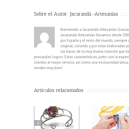
Sobre el Autor:
Jacarandá-Artesanías
Bienvenido a Jacarandá-Artesanías Gracias p
Jacarandá-Artesanías llevamos desde 2002 
por España y el resto del mundo, siempre 
original, colorido y por estar elaboradas 
las bases de la muy buena rotación que ti
principales logros. Estas características, junto con la exper
clientes el mejor servicio, así como una exclusividad única
venden muy bien!
Artículos relacionados
CONSEJO
lección de Alpaca
EL CUIDADO DE LA
COMO E