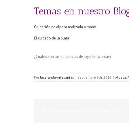
Temas en nuestro Blog
Colección de alpaca realizada a mano
El cuidado de la plata
¿Cuáles son tus tendencias de joyería favoritas?
Por
Jacarandá-Artesanías
|
septiembre 9th, 2015
|
Alpaca
,
A
Comparta esta información en su red Social favorita!