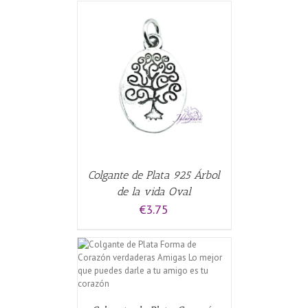
CARRITO
/
Colgante de Plata 925 Árbol
de la vida Oval
€
3.75
CARRITO
/