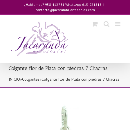
Saltar
¿Hablamos? 958-412731 WhatsApp 615-921515
|
al
contacto@jacaranda-artesanias.com
contenido
Colgante flor de Plata con piedras 7 Chacras
INICIO
»
Colgantes
»
Colgante flor de Plata con piedras 7 Chacras