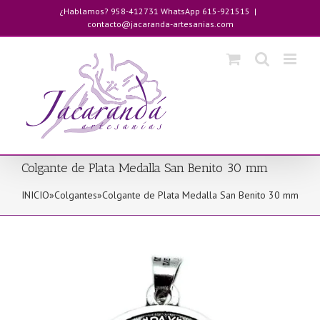
Saltar
¿Hablamos? 958-412731 WhatsApp 615-921515
|
al
contacto@jacaranda-artesanias.com
contenido
Colgante de Plata Medalla San Benito 30 mm
INICIO
»
Colgantes
»
Colgante de Plata Medalla San Benito 30 mm