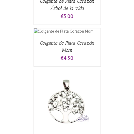
Colgante de Plata Corazón
Árbol de la vida
€
5.00
L CARRITO
/
Colgante de Plata Corazón
Mom
€
4.50
ALLES