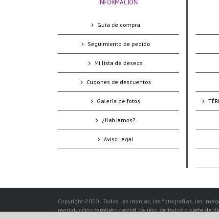
INFORMACIÓN
Guía de compra
Seguimiento de pedido
Mi lista de deseos
Cupones de descuentos
Galería de fotos
TÉR
¿Hablamos?
Aviso legal
Copyright-2020 | Todas las marcas, las fotografías, las imáge
reproducción también parcial de uno, de todos o parte de d
Jacarandá-Artesanías