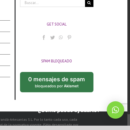
Buscar:
GET SOCIAL
SPAM BLOQUEADO
0 mensajes de spam
bloqueados por
Akismet
¿Cómo puedo ayudarte?
arandá-Artesanías S.L. Por lo tanto cada uso, cada
de la normativa vigente. |Sitio desarrollado por