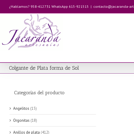
Saltar
¿Hablamos? 958-412731 WhatsApp 615-921515
|
contacto@jacaranda-ar
al
contenido
Colgante de Plata forma de Sol
Categorías del producto
Angelitos
(15)
Orgonitas
(18)
Anillos de plata
(412)