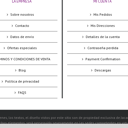
LA EMPRESA
MI CUENTA
Sobre nosotros
Mis Pedidos
Contacto
Mis Direcciones
Datos de envío
Detalles de la cuenta
Ofertas especiales
Contraseña perdida
MINOS Y CONDICIONES DE VENTA
Payment Confirmation
Blog
Descargas
Política de privacidad
FAQS
nes, los textos, el diseño vistos por este sitio son de propiedad exclusiva de Jac
ichos elementos, será perseguido severamente en las sedes competentes en virtud 