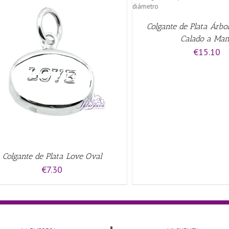
AÑADIR AL CARRITO
/
QUICK VIEW
Colgante de Plata Árbol
Calado a Ma
€
15.10
AÑADIR AL CARRITO
/
Colgante de Plata Love Oval
€
7.30