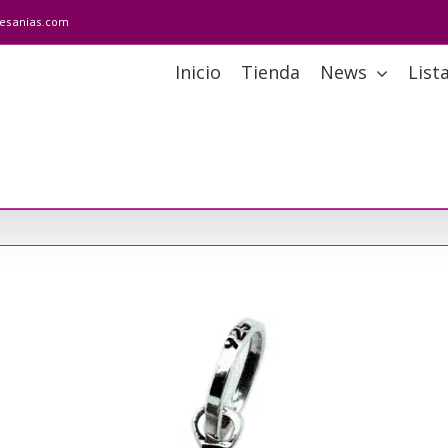
tesanias.com
Inicio
Tienda
News
List