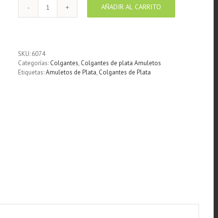
AÑADIR AL CARRITO
Colgante
de
Plata
forma
de
SKU:
6074
Sol
Categorías:
Colgantes
,
Colgantes de plata Amuletos
cantidad
Etiquetas:
Amuletos de Plata
,
Colgantes de Plata