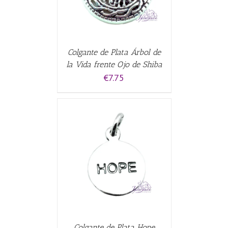
Colgante de Plata Árbol de
la Vida frente Ojo de Shiba
€
7.75
CARRITO
/
Colgante de Plata Hope