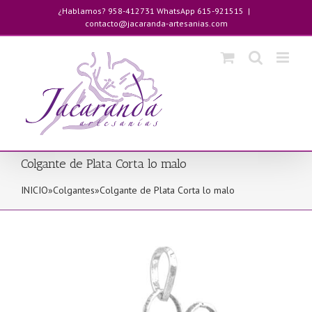
Saltar
¿Hablamos? 958-412731 WhatsApp 615-921515
|
al
contacto@jacaranda-artesanias.com
contenido
Colgante de Plata Corta lo malo
INICIO
»
Colgantes
»
Colgante de Plata Corta lo malo