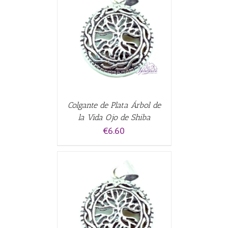
CARRITO
/
Colgante de Plata Árbol de
la Vida Ojo de Shiba
€
6.60
CARRITO
/