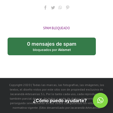
SPAM BLOQUEADO
0 mensajes de spam
bloqueados por
Akismet
Copyright-2020 | Todas las marcas, las fotografías, las imágenes, los
textos, el diseño vistos por este sitio son de propiedad exclusiva de
Jacarandá-Artesanías S.L. Por lo tanto cada uso, cada reproducción
también parcial de uno, de todos o parte de dichos elementos, será
¿Cómo puedo ayudarte?
perseguido severamente en las sedes competentes en virtud de la
normativa vigente. |Sitio desarrollado por Jacarandá-Artesanías