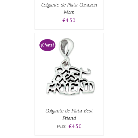
Colgante de Plata Corazón
Mom
€
4.50
¡Oferta!
CARRITO
/
Colgante de Plata Best
Friend
El
El
€
4.50
€
5.00
precio
precio
original
actual