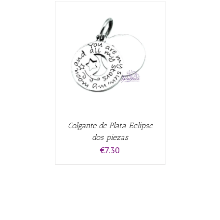
era:
es:
€5.00.
€4.50.
CARRITO
/
Colgante de Plata Eclipse
dos piezas
€
7.30