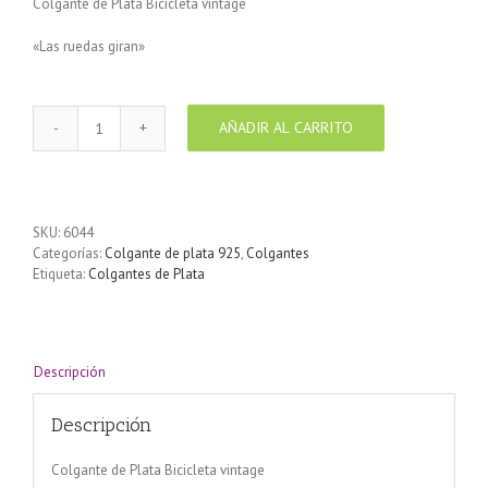
Colgante de Plata Bicicleta vintage
«Las ruedas giran»
AÑADIR AL CARRITO
Colgante
de
Plata
Bicicleta
vintage
SKU:
6044
cantidad
Categorías:
Colgante de plata 925
,
Colgantes
Etiqueta:
Colgantes de Plata
Descripción
Descripción
Colgante de Plata Bicicleta vintage