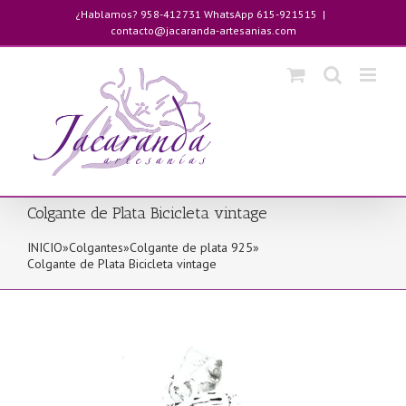
Saltar
¿Hablamos? 958-412731 WhatsApp 615-921515
|
al
contacto@jacaranda-artesanias.com
contenido
Colgante de Plata Bicicleta vintage
INICIO
»
Colgantes
»
Colgante de plata 925
»
Colgante de Plata Bicicleta vintage