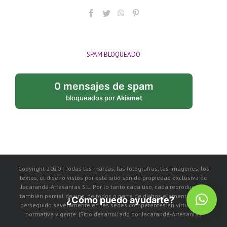
SPAM BLOQUEADO
0 mensajes de spam
bloqueados por
Akismet
Copyright-2020 | Todas las marcas, las fotografías, las imágenes, los
textos, el diseño vistos por este sitio son de propiedad exclusiva de
Jacarandá-Artesanías S.L. Por lo tanto cada uso, cada reproducción
también parcial de uno, de todos o parte de dichos elementos, será
¿Cómo puedo ayudarte?
perseguido severamente en las sedes competentes en virtud de la
normativa vigente. |Sitio desarrollado por Jacarandá-Artesanías