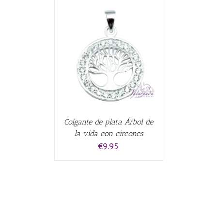
ALLES
Colgante de plata Árbol de
la vida con circones
€
9.95