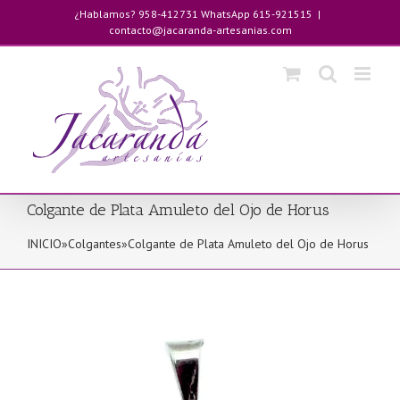
Saltar
¿Hablamos? 958-412731 WhatsApp 615-921515
|
al
contacto@jacaranda-artesanias.com
contenido
Colgante de Plata Amuleto del Ojo de Horus
INICIO
»
Colgantes
»
Colgante de Plata Amuleto del Ojo de Horus