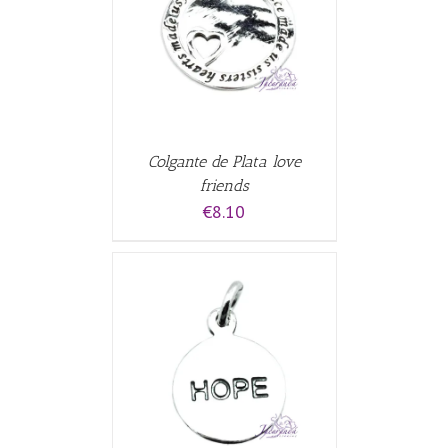
CARRITO
/
Colgante de Plata love
friends
€
8.10
CARRITO
/