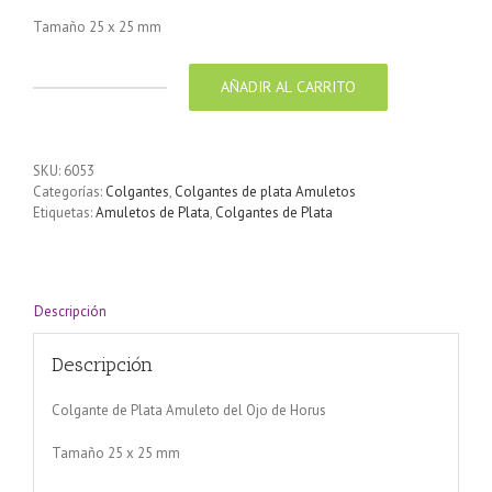
Tamaño 25 x 25 mm
AÑADIR AL CARRITO
Colgante
de
Plata
Amuleto
SKU:
6053
del
Categorías:
Colgantes
,
Colgantes de plata Amuletos
Ojo
Etiquetas:
Amuletos de Plata
,
Colgantes de Plata
de
Horus
cantidad
Descripción
Descripción
Colgante de Plata Amuleto del Ojo de Horus
Tamaño 25 x 25 mm