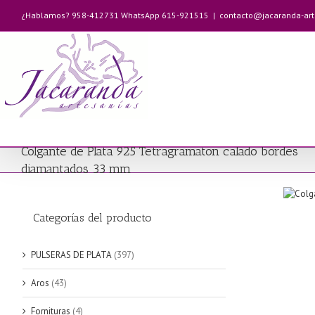
Saltar
¿Hablamos? 958-412731 WhatsApp 615-921515
|
contacto@jacaranda-ar
al
contenido
Colgante de Plata 925 Tetragramaton calado bordes
diamantados 33 mm
Categorías del producto
PULSERAS DE PLATA
(397)
Aros
(43)
Fornituras
(4)