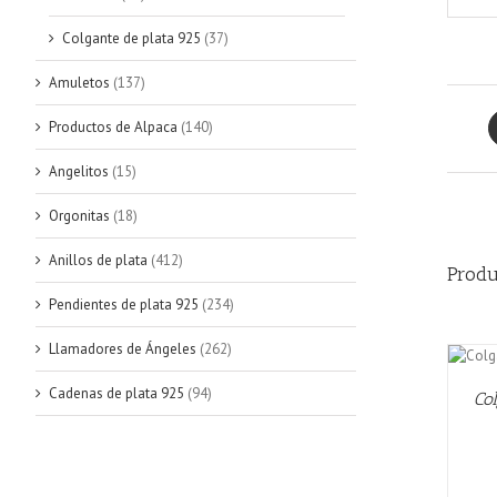
Colgante de plata 925
(37)
Amuletos
(137)
Productos de Alpaca
(140)
Angelitos
(15)
Orgonitas
(18)
Anillos de plata
(412)
Produ
Pendientes de plata 925
(234)
Llamadores de Ángeles
(262)
AÑADIR AL CARRITO
/
QUICK
VIEW
Cadenas de plata 925
(94)
Co