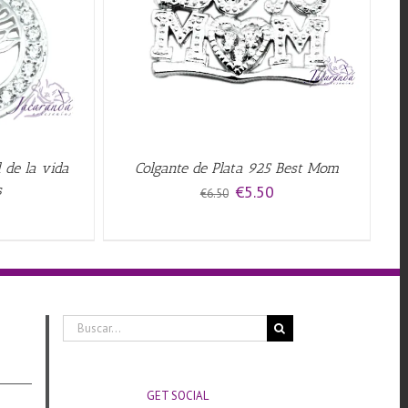
QUICK VIEW
 de la vida
Colgante de Plata 925 Best Mom
El
El
s
€
5.50
€
6.50
precio
precio
original
actual
era:
es:
€6.50.
€5.50.
Buscar:
GET SOCIAL