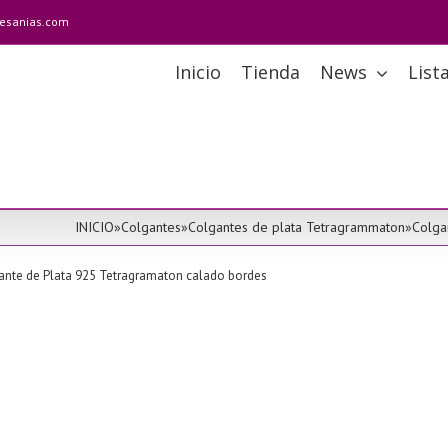
tesanias.com
Inicio
Tienda
News
List
INICIO
»
Colgantes
»
Colgantes de plata Tetragrammaton
»
Colga