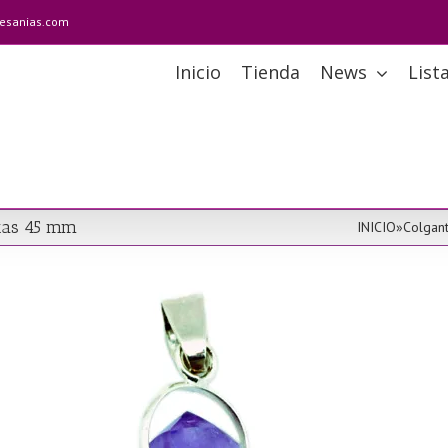
tesanias.com
Inicio
Tienda
News
List
stas 45 mm
INICIO
»
Colgan