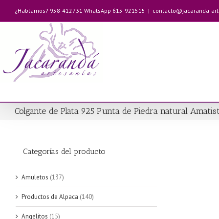
Saltar
¿Hablamos? 958-412731 WhatsApp 615-921515
|
contacto@jacaranda-ar
al
contenido
Colgante de Plata 925 Punta de Piedra natural Amati
Categorías del producto
Amuletos
(137)
Productos de Alpaca
(140)
Angelitos
(15)