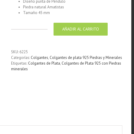
Diseño punta de Péndulo
Piedra natural Amatistas
Tamaño 45 mm
AÑADIR AL CARRITO
Colgante
de
Plata
925
SKU:
6225
Punta
Categorías:
Colgantes
,
Colgantes de plata 925 Piedras y Minerales
de
Etiquetas:
Colgantes de Plata
,
Colgantes de Plata 925 con Piedras
Piedra
minerales
natural
Amatistas
45
mm
cantidad