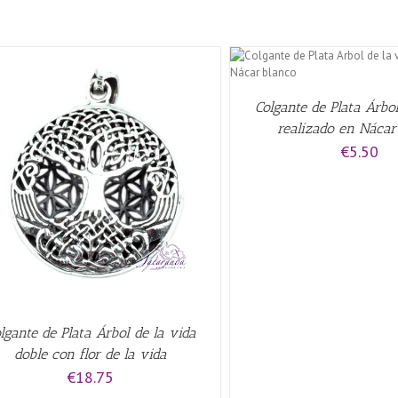
AÑADIR AL CARRITO
/
QUICK VIEW
Colgante de Plata Árbol
realizado en Nácar
€
5.50
AÑADIR AL CARRITO
/
lgante de Plata Árbol de la vida
doble con flor de la vida
€
18.75