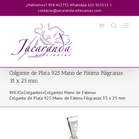
Saltar
¿Hablamos? 958-412731 WhatsApp 615-921515
|
al
contacto@jacaranda-artesanias.com
contenido
Colgante de Plata 925 Mano de Fátima Filigranas
35 x 25 mm
INICIO
»
Colgantes
»
Colgantes Mano de Fatima
»
Colgante de Plata 925 Mano de Fátima Filigranas 35 x 25 mm