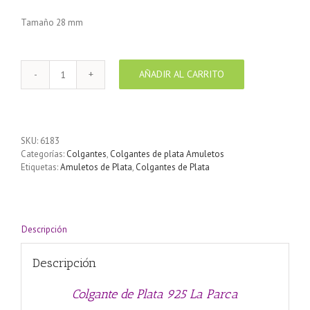
Tamaño 28 mm
AÑADIR AL CARRITO
Colgante
de
Plata
925
La
SKU:
6183
Parca
Categorías:
Colgantes
,
Colgantes de plata Amuletos
cantidad
Etiquetas:
Amuletos de Plata
,
Colgantes de Plata
Descripción
Descripción
Colgante de Plata 925 La Parca