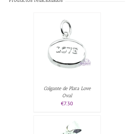
CARRITO
/
Colgante de Plata Love
Oval
€
7.30