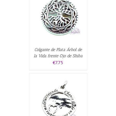
CARRITO
/
Colgante de Plata Árbol de
la Vida frente Ojo de Shiba
€
7.75
CARRITO
/