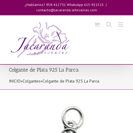
Saltar
¿Hablamos? 958-412731 WhatsApp 615-921515
|
al
contacto@jacaranda-artesanias.com
contenido
Colgante de Plata 925 La Parca
INICIO
»
Colgantes
»
Colgante de Plata 925 La Parca