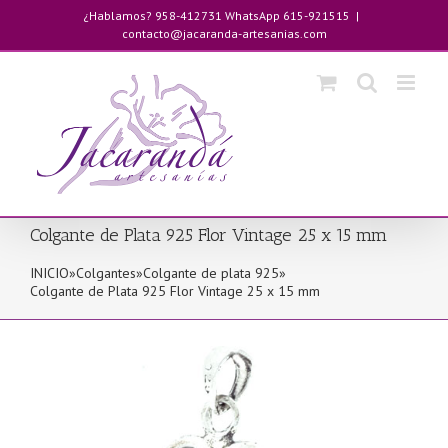
Saltar
¿Hablamos? 958-412731 WhatsApp 615-921515
|
al
contacto@jacaranda-artesanias.com
contenido
Colgante de Plata 925 Flor Vintage 25 x 15 mm
INICIO
»
Colgantes
»
Colgante de plata 925
»
Colgante de Plata 925 Flor Vintage 25 x 15 mm