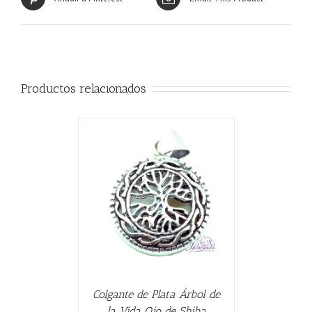
Productos relacionados
CARRITO
/
Colgante de Plata Árbol de
la Vida Ojo de Shiba