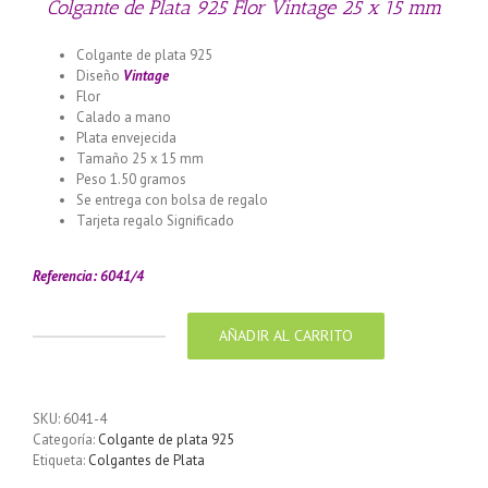
Colgante de Plata 925 Flor Vintage 25 x 15 mm
Colgante de plata 925
Diseño
Vintage
Flor
Calado a mano
Plata envejecida
Tamaño 25 x 15 mm
Peso 1.50 gramos
Se entrega con bolsa de regalo
Tarjeta regalo Significado
Llamador de ángeles labrado en
plata 925 con diseño de margarita en 20 mm
Referencia: 6041/4
AÑADIR AL CARRITO
Colgante
de
Plata
925
SKU:
6041-4
Flor
Categoría:
Colgante de plata 925
Vintage
Etiqueta:
Colgantes de Plata
25