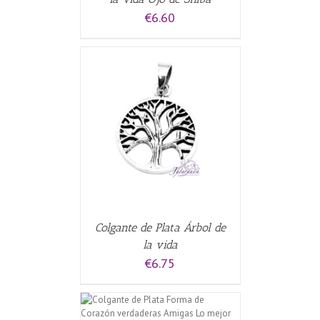
€
6.60
ALLES
Colgante de Plata Árbol de
la vida
€
6.75
CARRITO
/