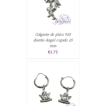
Colgante de plata 925
diseño Ángel cupido 25
mm
€
1.75
CARRITO
/