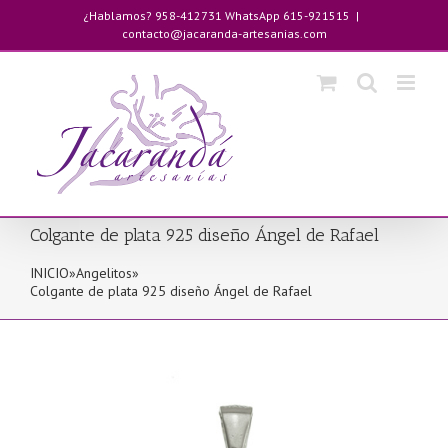
Saltar
¿Hablamos? 958-412731 WhatsApp 615-921515
|
al
contacto@jacaranda-artesanias.com
contenido
Colgante de plata 925 diseño Ángel de Rafael
INICIO
»
Angelitos
»
Colgante de plata 925 diseño Ángel de Rafael