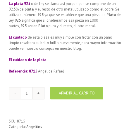
La plata 925
o de ley se llama así porque que se compone de un
92,5% de
plata
, y el resto de otro metal utilizado como el cobre. Se
utiliza el número
925
ya que se establece que una pieza de
Plata
de
ley
925
significa que si dividiéramos esa pieza en 1000
partes,
925
serían
Plata
pura y el resto, el otro metal.
El cuidado
de esta pieza es muy simple con frotar con un paño
limpio resaltara su bello brillo nuevamente, para mayor información
puede ver nuestro consejos en nuestro blog,
El cuidado de
la plata
Referencia: 8715
Ángel de Rafael
AÑADIR AL CARRITO
Colgante
de
plata
925
diseño
SKU:
8715
Ángel
Categoría:
Angelitos
de