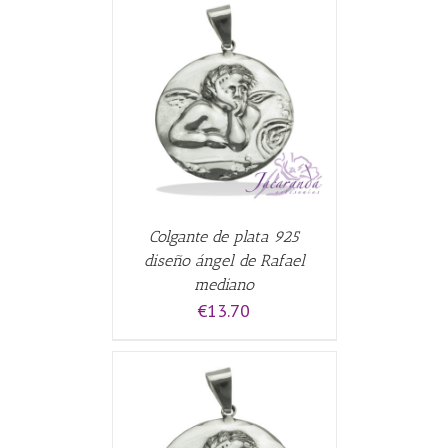
CARRITO
/
Colgante de plata 925
diseño ángel de Rafael
mediano
€
13.70