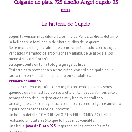
Colgante de plata 925 diseño Ángel cupido 25
mm
La historia de Cupido
​Según la versión más difundida, es hijo de Venus, la diosa del amor,
la belleza y la fertilidad, y de Marte, el dios de la guerra.
Se le representa generalmente como un niño alado, con los ojos
vendados y armado de arco, flechas y aljaba. Se le asocia a los
menesteres del Corazón…
Su equivalente en la
mitología griega
es Eros.
Perfecto para proteger a nuestro niños, con solo colgarlo de un
lacito rojo en su coche de paseo o en su tobillo…
Primera comunión
Es una excelente opción como regalo recuerdo para sus seres
queridos que han estado con él o ella en tan especial momento…
acompañado de su tarjeta queda muy bonito y detalloso.
Un colgante clásico muy atractivo, también como colgante amuleto
o para conceder deseos del corazón…
Un bonito detalle COMO REGALO A UN PRECIO MUY ACCESIBLE,
realizado en
plata 925
lo que lo hace más vendible.
Una bella
joya de Plata 925
inspirada en las artesanías más
tradicionales.