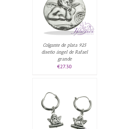
CARRITO
/
Colgante de plata 925
diseño ángel de Rafael
grande
€
27.30
CARRITO
/