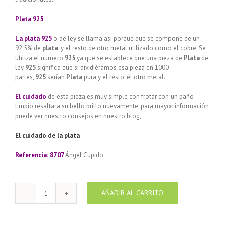
Plata 925
La plata 925
o de ley se llama así porque que se compone de un
92,5% de
plata
, y el resto de otro metal utilizado como el cobre. Se
utiliza el número
925
ya que se establece que una pieza de
Plata
de
ley
925
significa que si dividiéramos esa pieza en 1000
partes,
925
serían
Plata
pura y el resto, el otro metal.
El cuidado
de esta pieza es muy simple con frotar con un paño
limpio resaltara su bello brillo nuevamente, para mayor información
puede ver nuestro consejos en nuestro blog,
El cuidado de
la plata
Referencia: 8707
Ángel Cupido
AÑADIR AL CARRITO
Colgante
de
plata