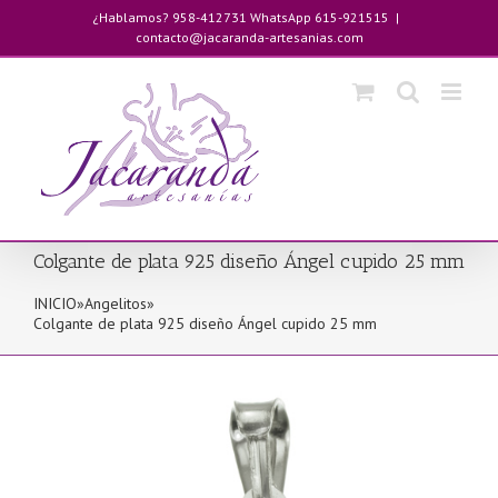
Saltar
¿Hablamos? 958-412731 WhatsApp 615-921515
|
al
contacto@jacaranda-artesanias.com
contenido
Colgante de plata 925 diseño Ángel cupido 25 mm
INICIO
»
Angelitos
»
Colgante de plata 925 diseño Ángel cupido 25 mm