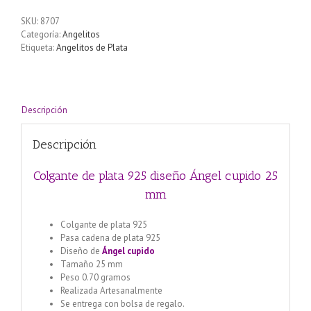
925
diseño
SKU:
8707
Ángel
Categoría:
Angelitos
cupido
Etiqueta:
Angelitos de Plata
25
mm
cantidad
Descripción
Descripción
Colgante de plata 925 diseño Ángel cupido 25
mm
Colgante de plata 925
Pasa cadena de plata 925
Diseño de
Ángel cupido
Tamaño 25 mm
Peso 0.70 gramos
Realizada Artesanalmente
Se entrega con bolsa de regalo.