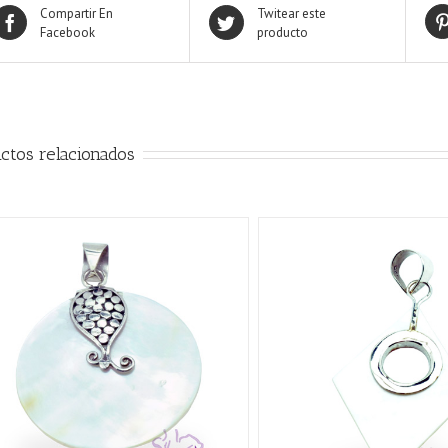
Compartir En
Twitear este
Facebook
producto
ctos relacionados
AÑADIR AL CARRITO
/
QUICK VIEW
AÑADIR AL CARRITO
/