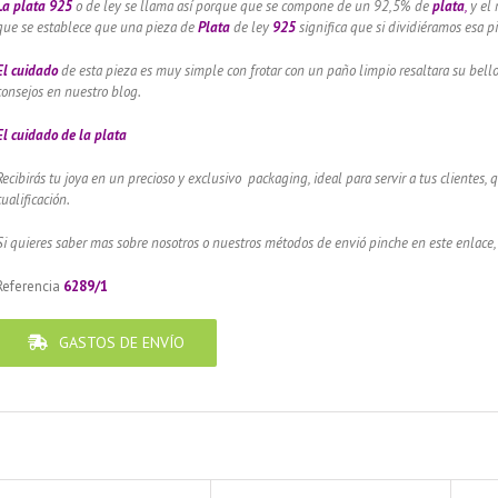
La plata 925
o de ley se llama así porque que se compone de un 92,5% de
plata
,
y el 
que se establece que una pieza de
Plata
de ley
925
significa que si dividiéramos esa 
El cuidado
de esta pieza es muy simple con frotar con un paño limpio resaltara su bel
consejos en nuestro blog.
El cuidado de
la plata
Recibirás tu joya en un precioso y exclusivo packaging, ideal para servir a tus clientes,
cualificación.
Si quieres saber mas sobre nosotros o nuestros métodos de envió pinche en este enlace,
Referencia
6289/1
GASTOS DE ENVÍO