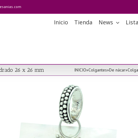
tesanias.com
Inicio
Tienda
News
List
uadrado 26 x 26 mm
INICIO
»
Colgantes
»
De nácar
»
Colga