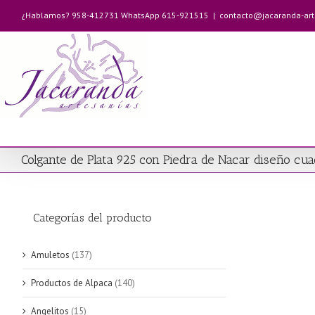
Saltar
¿Hablamos? 958-412731 WhatsApp 615-921515
|
contacto@jacaranda-ar
al
contenido
Colgante de Plata 925 con Piedra de Nacar diseño c
Categorías del producto
Amuletos
(137)
Productos de Alpaca
(140)
Angelitos
(15)