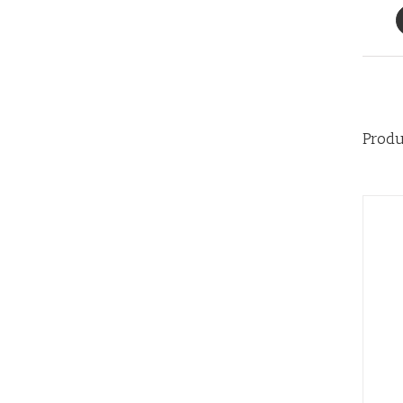
Produ
AÑADIR AL CARRITO
/
QUICK VIEW