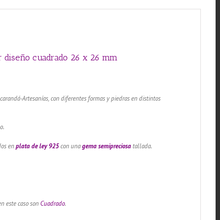
26
x
26
mm
cantidad
ar diseño cuadrado 26 x 26 mm
acarandá-Artesanías, con diferentes formas y piedras en distintos
o.
ados en
plata de ley 925
con una
gema semipreciosa
tallada.
en este caso son
Cuadrado
.