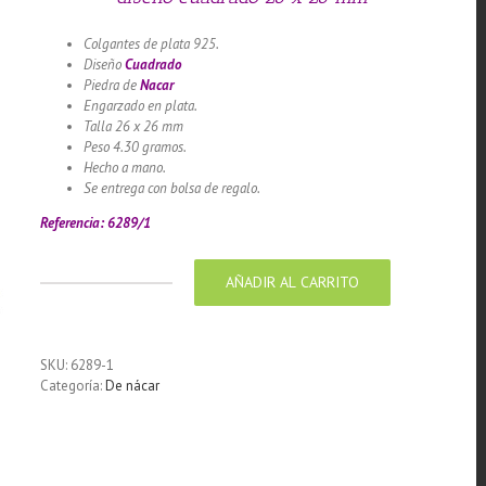
Colgantes de plata 925.
Diseño
Cuadrado
Piedra de
Nacar
Engarzado en plata.
Talla 26 x 26 mm
Peso 4.30 gramos.
Hecho a mano.
Se entrega con bolsa de regalo.
Referencia: 6289/1
AÑADIR AL CARRITO
Colgante
de
Plata
925
SKU:
6289-1
con
Categoría:
De nácar
Piedra
de
Nacar
diseño
cuadrado