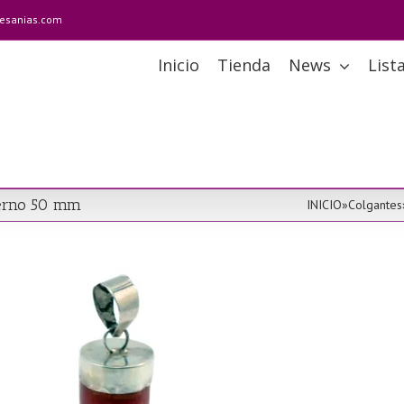
tesanias.com
Inicio
Tienda
News
List
uerno 50 mm
INICIO
»
Colgantes