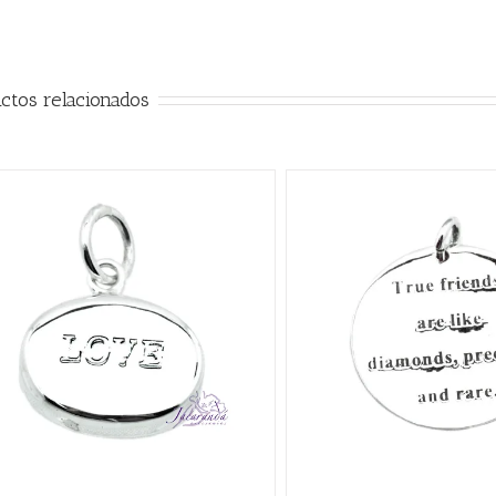
ctos relacionados
AÑADIR AL CARRITO
/
QUICK VIEW
AÑADIR AL CARRITO
/