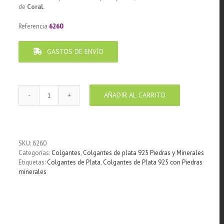
de
Coral.
Referencia
6260
GASTOS DE ENVÍO
AÑADIR AL CARRITO
Colgante
de
Plata
925
con
SKU:
6260
Piedra
Categorías:
Colgantes
,
Colgantes de plata 925 Piedras y Minerales
de
Etiquetas:
Colgantes de Plata
,
Colgantes de Plata 925 con Piedras
Coral
minerales
esponja
Cuerno
50
mm
cantidad