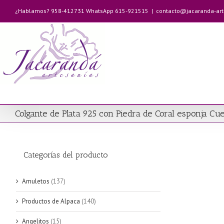
Saltar
¿Hablamos? 958-412731 WhatsApp 615-921515
|
contacto@jacaranda-ar
al
contenido
Colgante de Plata 925 con Piedra de Coral esponja C
Categorías del producto
Amuletos
(137)
Productos de Alpaca
(140)
Angelitos
(15)