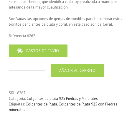
servir a tus clientes, que identifica cada joya realizada a mano por
artesanos de la mayor cualificación.
Son Varias las opciones de gemas disponibles para la comprar estos
bonitos pendientes de plata y coral, en este caso son de
Coral.
Referencia 6262
GASTOS DE ENVÍO
AÑADIR AL CARRITO
Colgante
de
Plata
925
SKU:
6262
con
Categoría:
Colgantes de plata 925 Piedras y Minerales
Piedra
Etiquetas:
Colgantes de Plata
,
Colgantes de Plata 925 con Piedras
de
minerales
Coral
esponja
Circulo-
Sol