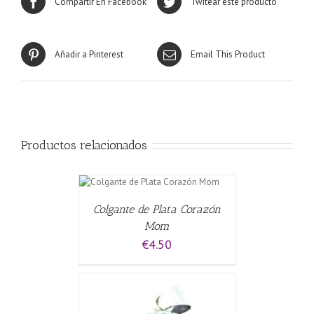
Compartir En Facebook
Twitear este producto
Añadir a Pinterest
Email This Product
Productos relacionados
L CARRITO
/
Colgante de Plata Corazón
Mom
€
4.50