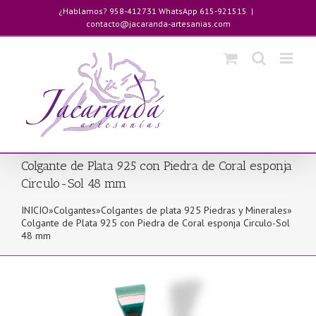
Saltar
¿Hablamos? 958-412731 WhatsApp 615-921515
|
al
contacto@jacaranda-artesanias.com
contenido
Colgante de Plata 925 con Piedra de Coral esponja
Circulo-Sol 48 mm
INICIO
»
Colgantes
»
Colgantes de plata 925 Piedras y Minerales
»
Colgante de Plata 925 con Piedra de Coral esponja Circulo-Sol
48 mm