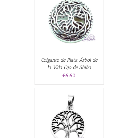
CARRITO
/
Colgante de Plata Árbol de
la Vida Ojo de Shiba
€
6.60
ALLES