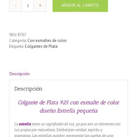
AÑADIR AL CARRITO
Colgante
de
Plata
925
con
SKU:
8767
esmalte
Categoría:
Con esmaltes de color
de
Etiqueta:
Colgantes de Plata
color
diseño
Estrella
pequeña
cantidad
Descripción
Descripción
Colgante de Plata 925 con esmalte de color
diseño Estrella pequeña
La
estrella
tiene un significado de luz, ya que son un elemento con
luz propia por naturaleza. Simbolizan verdad, espíritu y
esperanza
.
Las estrellas pueden representar los sueños de una