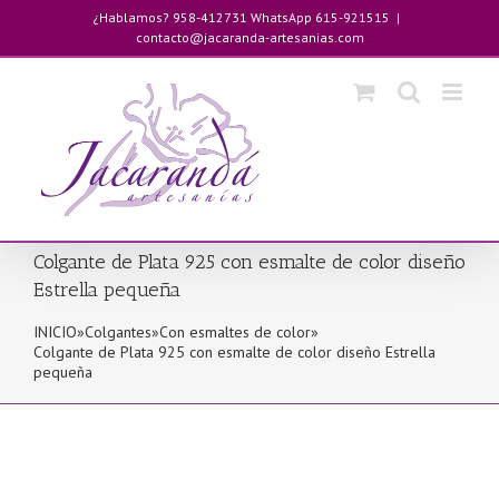
Saltar
¿Hablamos? 958-412731 WhatsApp 615-921515
|
al
contacto@jacaranda-artesanias.com
contenido
Colgante de Plata 925 con esmalte de color diseño
Estrella pequeña
INICIO
»
Colgantes
»
Con esmaltes de color
»
Colgante de Plata 925 con esmalte de color diseño Estrella
pequeña