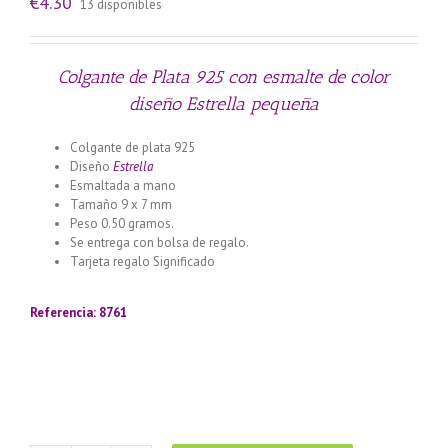
€
4.30
13 disponibles
Colgante de Plata 925 con esmalte de color
diseño Estrella pequeña
Colgante de plata 925
Diseño
Estrella
Esmaltada a mano
Tamaño 9 x 7 mm
Peso 0.50 gramos.
Se entrega con bolsa de regalo.
Tarjeta regalo Significado
Llamador de ángeles labrado en
plata 925 con diseño de margarita en 20 mm
Referencia: 8761