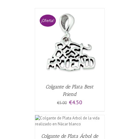
¡Oferta!
CARRITO
/
Colgante de Plata Best
Friend
El
El
€
4.50
€
5.00
precio
precio
original
actual
era:
es:
CARRITO
/
€5.00.
€4.50.
Colgante de Plata Árbol de