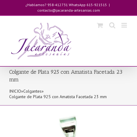
Saltar
¿Hablamos? 958-412731 WhatsApp 615-921515
|
al
contacto@jacaranda-artesanias.com
contenido
Colgante de Plata 925 con Amatista Facetada 23
mm
INICIO
»
Colgantes
»
Colgante de Plata 925 con Amatista Facetada 23 mm