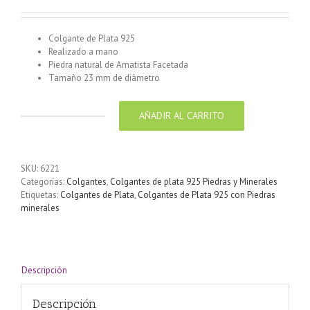
Colgante de Plata 925
Realizado a mano
Piedra natural de Amatista Facetada
Tamaño 23 mm de diámetro
AÑADIR AL CARRITO
Colgante
de
Plata
925
SKU:
6221
con
Categorías:
Colgantes
,
Colgantes de plata 925 Piedras y Minerales
Amatista
Etiquetas:
Colgantes de Plata
,
Colgantes de Plata 925 con Piedras
Facetada
minerales
23
mm
cantidad
Descripción
Descripción