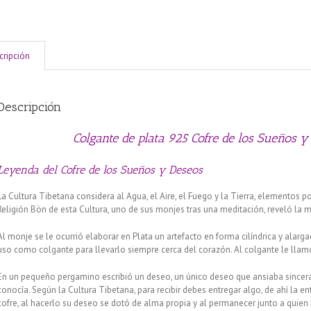
cripción
Descripción
Colgante de plata 925 Cofre de los Sueños 
Leyenda del Cofre de los Sueños y Deseos
La Cultura Tibetana considera al Agua, el Aire, el Fuego y la Tierra, elementos
Religión Bön de esta Cultura, uno de sus monjes tras una meditación, reveló la
Al monje se le ocurrió elaborar en Plata un artefacto en forma cilíndrica y alarga
uso como colgante para llevarlo siempre cerca del corazón. Al colgante le llam
En un pequeño pergamino escribió un deseo, un único deseo que ansiaba sincera
conocía. Según la Cultura Tibetana, para recibir debes entregar algo, de ahí la en
cofre, al hacerlo su deseo se dotó de alma propia y al permanecer junto a quien 