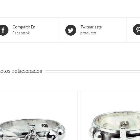
Compartir En
Twitear este
Facebook
producto
ctos relacionados
AÑADIR AL CARRITO
/
QUICK VIEW
AÑADIR AL CARRITO
/