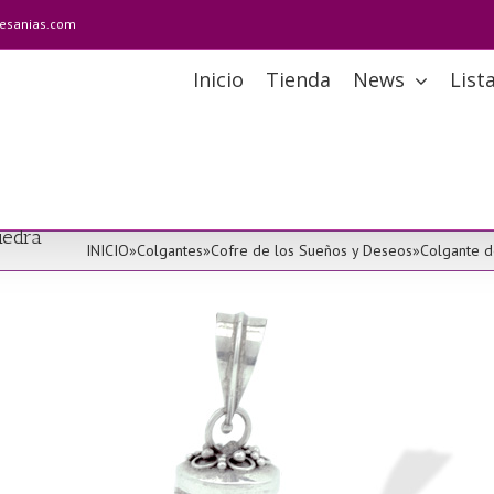
tesanias.com
Inicio
Tienda
News
List
iedra
INICIO
»
Colgantes
»
Cofre de los Sueños y Deseos
»
Colgante d