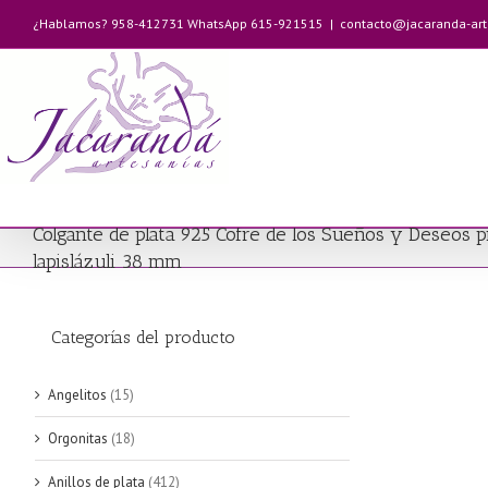
Saltar
¿Hablamos? 958-412731 WhatsApp 615-921515
|
contacto@jacaranda-ar
al
contenido
Colgante de plata 925 Cofre de los Sueños y Deseos p
lapislázuli 38 mm
Categorías del producto
Angelitos
(15)
Orgonitas
(18)
Anillos de plata
(412)