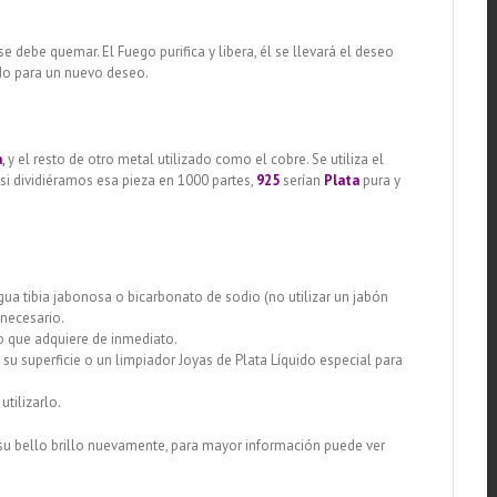
e debe quemar. El Fuego purifica y libera, él se llevará el deseo
ado para un nuevo deseo.
a
,
y el resto de otro metal utilizado como el cobre. Se utiliza el
 si dividiéramos esa pieza en 1000 partes,
925
serían
Plata
pura y
gua tibia jabonosa o bicarbonato de sodio (no utilizar un jabón
 necesario.
lo que adquiere de inmediato.
su superficie o un limpiador Joyas de Plata Líquido especial para
tilizarlo.
 su bello brillo nuevamente, para mayor información puede ver