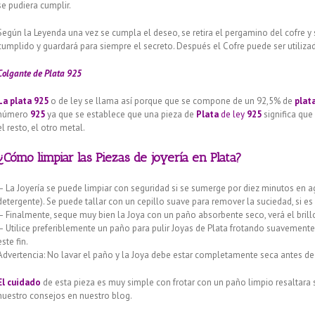
se pudiera cumplir.
Según la Leyenda una vez se cumpla el deseo, se retira el pergamino del cofre y s
cumplido y guardará para siempre el secreto. Después el Cofre puede ser utiliz
Colgante de Plata 925
La plata 925
o de ley se llama así porque que se compone de un 92,5% de
plat
número
925
ya que se establece que una pieza de
Plata
de ley
925
significa que
el resto, el otro metal.
¿Cómo limpiar las Piezas de joyería en Plata?
– La Joyería se puede limpiar con seguridad si se sumerge por diez minutos en a
detergente). Se puede tallar con un cepillo suave para remover la suciedad, si es
– Finalmente, seque muy bien la Joya con un paño absorbente seco, verá el bril
– Utilice preferiblemente un paño para pulir Joyas de Plata frotando suavemente 
este fin.
Advertencia: No lavar el paño y la Joya debe estar completamente seca antes de u
El cuidado
de esta pieza es muy simple con frotar con un paño limpio resaltara
nuestro consejos en nuestro blog.