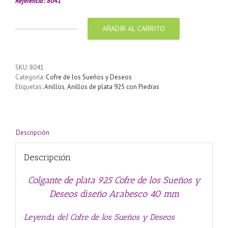
Referencia: 8041
AÑADIR AL CARRITO
Colgante
de
plata
925
SKU:
8041
Cofre
Categoría:
Cofre de los Sueños y Deseos
de
Etiquetas:
Anillos
,
Anillos de plata 925 con Piedras
los
Sueños
y
Deseos
diseño
Descripción
Arabesco
40
Descripción
mm
cantidad
Colgante de plata 925 Cofre de los Sueños y
Deseos diseño Arabesco 40 mm
Leyenda del Cofre de los Sueños y Deseos