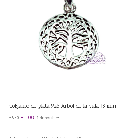
Colgante de plata 925 Arbol de la vida 15 mm
El
El
€
5.00
€
6.50
1 disponibles
precio
precio
original
actual
era:
es: