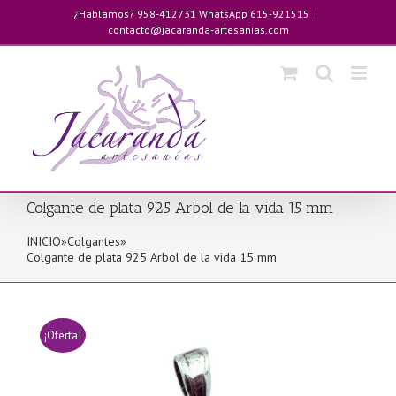
Saltar
¿Hablamos? 958-412731 WhatsApp 615-921515
|
al
contacto@jacaranda-artesanias.com
contenido
Colgante de plata 925 Arbol de la vida 15 mm
INICIO
»
Colgantes
»
Colgante de plata 925 Arbol de la vida 15 mm
¡Oferta!