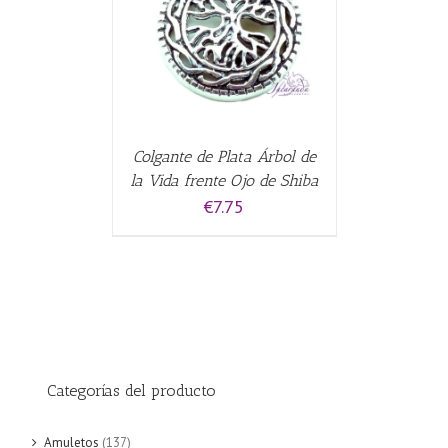
CARRITO
/
Colgante de Plata Árbol de
la Vida frente Ojo de Shiba
€
7.75
Categorías del producto
Amuletos
(137)