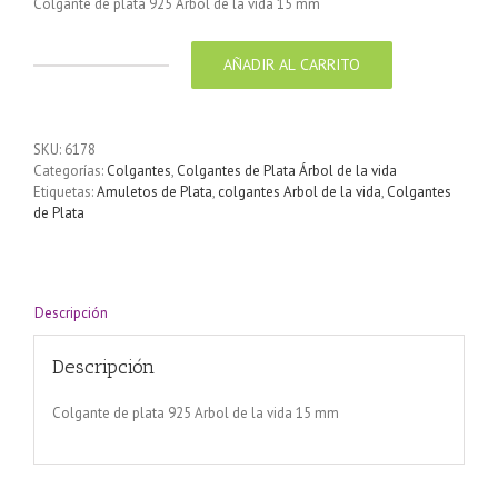
Colgante de plata 925 Arbol de la vida 15 mm
€6.50.
€5.00.
AÑADIR AL CARRITO
Colgante
de
plata
925
SKU:
6178
Arbol
Categorías:
Colgantes
,
Colgantes de Plata Árbol de la vida
de
Etiquetas:
Amuletos de Plata
,
colgantes Arbol de la vida
,
Colgantes
la
de Plata
vida
15
mm
cantidad
Descripción
Descripción
Colgante de plata 925 Arbol de la vida 15 mm