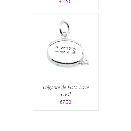
€
5.50
CARRITO
/
Colgante de Plata Love
Oval
€
7.30