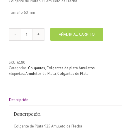
Colgante de Plata 925 Amuleto de Flecha
Tamaño 60 mm
AÑADIR AL CARRITO
Colgante
de
Plata
925
Amuleto
SKU:
6180
de
Categorías:
Colgantes
,
Colgantes de plata Amuletos
Flecha
Etiquetas:
Amuletos de Plata
,
Colgantes de Plata
60
mm
cantidad
Descripción
Descripción
Colgante de Plata 925 Amuleto de Flecha