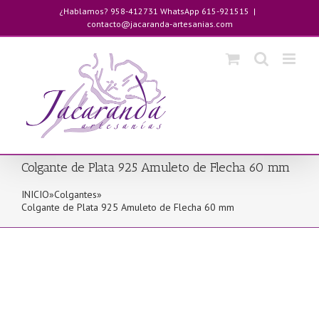
Saltar
¿Hablamos? 958-412731 WhatsApp 615-921515
|
al
contacto@jacaranda-artesanias.com
contenido
Colgante de Plata 925 Amuleto de Flecha 60 mm
INICIO
»
Colgantes
»
Colgante de Plata 925 Amuleto de Flecha 60 mm