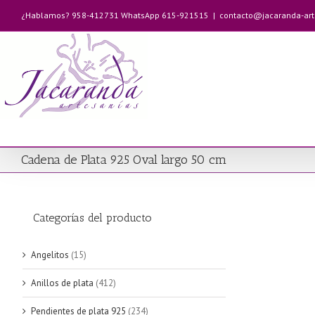
Saltar
¿Hablamos? 958-412731 WhatsApp 615-921515
|
contacto@jacaranda-ar
al
contenido
Cadena de Plata 925 Oval largo 50 cm
Categorías del producto
Angelitos
(15)
Anillos de plata
(412)
Pendientes de plata 925
(234)