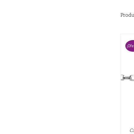
Produ
¡Ofe
AÑADIR AL CARRITO
/
QUICK VIEW
Ca