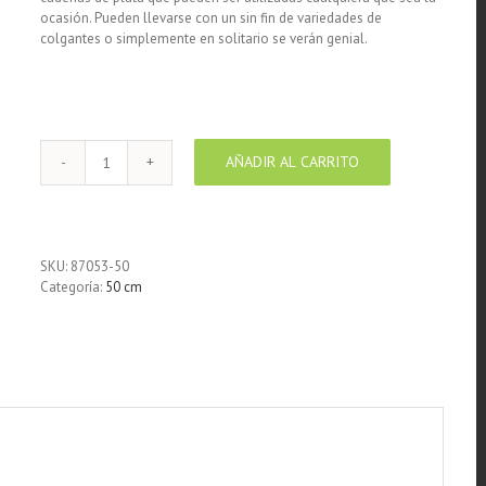
ocasión. Pueden llevarse con un sin fin de variedades de
colgantes o simplemente en solitario se verán genial.
AÑADIR AL CARRITO
Cadena
de
Plata
925
Oval
SKU:
87053-50
largo
Categoría:
50 cm
50
cm
cantidad