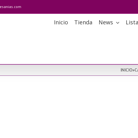
tesanias.com
Inicio
Tienda
News
List
INICIO
»
C