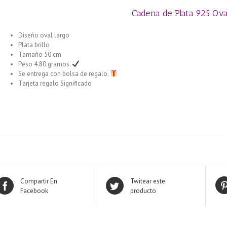
Cadena de Plata 925 Ova
Diseño oval largo
Plata brillo
Tamaño 50 cm
Peso 4.80 gramos.
Se entrega con bolsa de regalo.
Tarjeta regalo Significado
Cadena de Plata 925 1+1 Alternada 40 cm
Compartir En
Twitear este
Facebook
producto