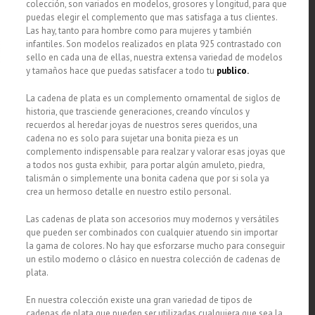
colección, son variados en modelos, grosores y longitud, para que
puedas elegir el complemento que mas satisfaga a tus clientes.
Las hay, tanto para hombre como para mujeres y también
infantiles. Son modelos realizados en plata 925 contrastado con
sello en cada una de ellas, nuestra extensa variedad de modelos
y tamaños hace que puedas satisfacer a todo tu
publico.
La cadena de plata es un complemento ornamental de siglos de
historia, que trasciende generaciones, creando vínculos y
recuerdos al heredar joyas de nuestros seres queridos, una
cadena no es solo para sujetar una bonita pieza es un
complemento indispensable para realzar y valorar esas joyas que
a todos nos gusta exhibir, para portar algún amuleto, piedra,
talismán o simplemente una bonita cadena que por si sola ya
crea un hermoso detalle en nuestro estilo personal.
Las cadenas de plata son accesorios muy modernos y versátiles
que pueden ser combinados con cualquier atuendo sin importar
la gama de colores. No hay que esforzarse mucho para conseguir
un estilo moderno o clásico en nuestra colección de cadenas de
plata.
En nuestra colección existe una gran variedad de tipos de
cadenas de plata que pueden ser utilizadas cualquiera que sea la