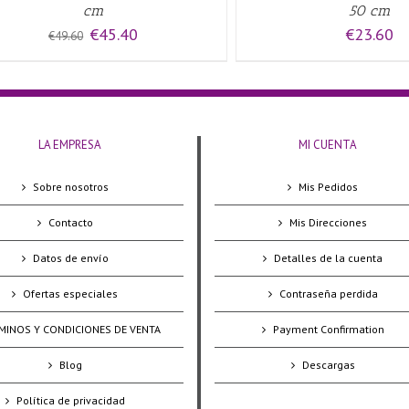
cm
50 cm
El
El
€
45.40
€
23.60
€
49.60
precio
precio
original
actual
era:
es:
€49.60.
€45.40.
LA EMPRESA
MI CUENTA
Sobre nosotros
Mis Pedidos
Contacto
Mis Direcciones
Datos de envío
Detalles de la cuenta
Ofertas especiales
Contraseña perdida
MINOS Y CONDICIONES DE VENTA
Payment Confirmation
Blog
Descargas
Política de privacidad