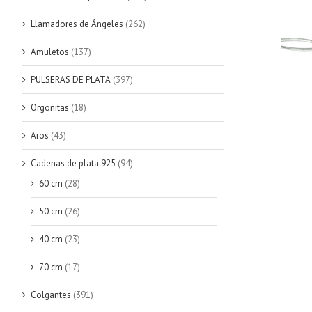
Llamadores de Ángeles
(262)
Amuletos
(137)
PULSERAS DE PLATA
(397)
Orgonitas
(18)
Aros
(43)
Cadenas de plata 925
(94)
60 cm
(28)
50 cm
(26)
40 cm
(23)
70 cm
(17)
Colgantes
(391)