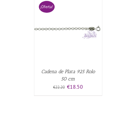
¡Oferta!
CARRITO
/
Cadena de Plata 925 Rolo
50 cm
El
El
€
18.50
€
22.20
precio
precio
original
actual
era:
es:
€22.20.
€18.50.