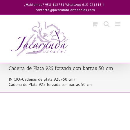
Saltar
¿Hablamos? 958-412731 WhatsApp 615-921515
|
al
contacto@jacaranda-artesanias.com
contenido
Cadena de Plata 925 forzada con barras 50 cm
INICIO
»
Cadenas de plata 925
»
50 cm
»
Cadena de Plata 925 forzada con barras 50 cm