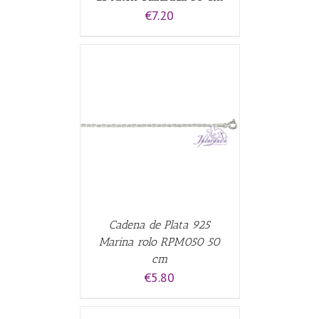
€
7.20
ALLES
Cadena de Plata 925
Marina rolo RPM050 50
cm
€
5.80