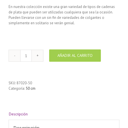
En nuestra colección existe una gran variedad de tipos de cadenas
de plata que pueden ser utilizadas cualquiera que sea la ocasión.
Pueden llevarse con un sin fin de variedades de colgantes o
simplemente en solitario se verán genial.
AÑADIR AL CARRITO
Cadena
de
Plata
925
forzada
SKU:
87020-50
con
Categoría:
50 cm
barras
50
cm
cantidad
Descripción