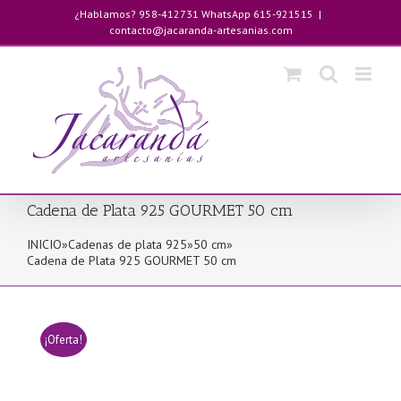
Saltar
¿Hablamos? 958-412731 WhatsApp 615-921515
|
al
contacto@jacaranda-artesanias.com
contenido
Cadena de Plata 925 GOURMET 50 cm
INICIO
»
Cadenas de plata 925
»
50 cm
»
Cadena de Plata 925 GOURMET 50 cm
¡Oferta!