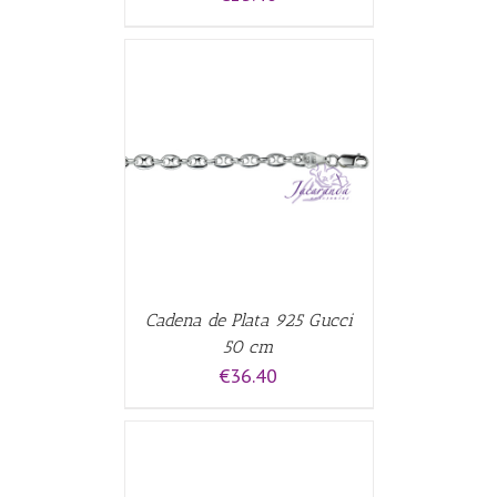
CARRITO
/
Cadena de Plata 925 Gucci
50 cm
€
36.40