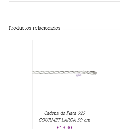
Productos relacionados
CARRITO
/
Cadena de Plata 925
GOURMET LARGA 50 cm
€
13.40