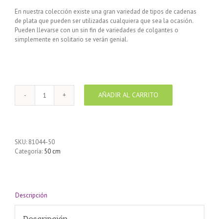
En nuestra colección existe una gran variedad de tipos de cadenas
de plata que pueden ser utilizadas cualquiera que sea la ocasión.
Pueden llevarse con un sin fin de variedades de colgantes o
simplemente en solitario se verán genial.
AÑADIR AL CARRITO
Cadena
de
Plata
925
GOURMET
SKU:
81044-50
50
Categoría:
50 cm
cm
cantidad
Descripción