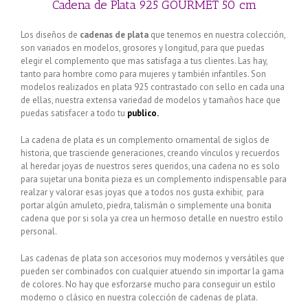
€39.90.
€35.90.
Cadena de Plata 925 GOURMET 50 cm
Los diseños de
cadenas de plata
que tenemos en nuestra colección,
son variados en modelos, grosores y longitud, para que puedas
elegir el complemento que mas satisfaga a tus clientes. Las hay,
tanto para hombre como para mujeres y también infantiles. Son
modelos realizados en plata 925 contrastado con sello en cada una
de ellas, nuestra extensa variedad de modelos y tamaños hace que
puedas satisfacer a todo tu
publico.
La cadena de plata es un complemento ornamental de siglos de
historia, que trasciende generaciones, creando vínculos y recuerdos
al heredar joyas de nuestros seres queridos, una cadena no es solo
para sujetar una bonita pieza es un complemento indispensable para
realzar y valorar esas joyas que a todos nos gusta exhibir, para
portar algún amuleto, piedra, talismán o simplemente una bonita
cadena que por si sola ya crea un hermoso detalle en nuestro estilo
personal.
Las cadenas de plata son accesorios muy modernos y versátiles que
pueden ser combinados con cualquier atuendo sin importar la gama
de colores. No hay que esforzarse mucho para conseguir un estilo
moderno o clásico en nuestra colección de cadenas de plata.