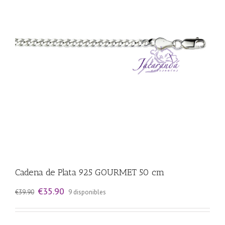
Cadena de Plata 925 GOURMET 50 cm
El
El
€
35.90
€
39.90
9 disponibles
precio
precio
original
actual
era:
es: