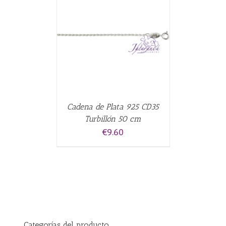
CARRITO
/
Cadena de Plata 925 CD35
Turbillón 50 cm
€
9.60
Categorías del producto