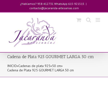
Saltar
¿Hablamos? 958-412731 WhatsApp 615-921515
|
al
contacto@jacaranda-artesanias.com
contenido
Cadena de Plata 925 GOURMET LARGA 50 cm
INICIO
»
Cadenas de plata 925
»
50 cm
»
Cadena de Plata 925 GOURMET LARGA 50 cm