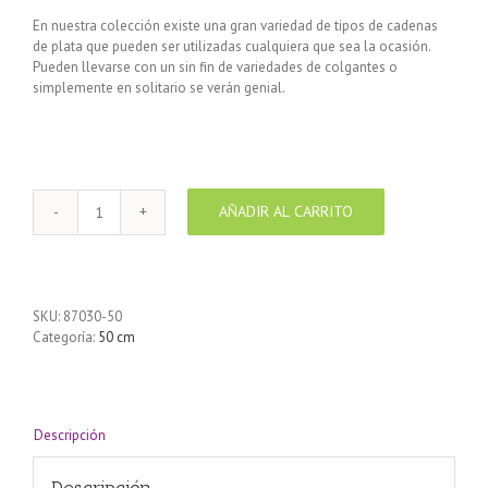
En nuestra colección existe una gran variedad de tipos de cadenas
de plata que pueden ser utilizadas cualquiera que sea la ocasión.
Pueden llevarse con un sin fin de variedades de colgantes o
simplemente en solitario se verán genial.
AÑADIR AL CARRITO
Cadena
de
Plata
925
GOURMET
SKU:
87030-50
LARGA
Categoría:
50 cm
50
cm
cantidad
Descripción