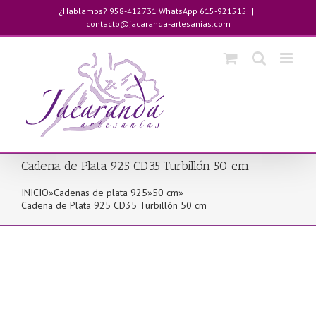
Saltar
¿Hablamos? 958-412731 WhatsApp 615-921515
|
al
contacto@jacaranda-artesanias.com
contenido
Cadena de Plata 925 CD35 Turbillón 50 cm
INICIO
»
Cadenas de plata 925
»
50 cm
»
Cadena de Plata 925 CD35 Turbillón 50 cm