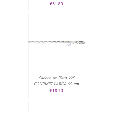
€
31.80
CARRITO
/
Cadena de Plata 925
GOURMET LARGA 50 cm
€
18.20