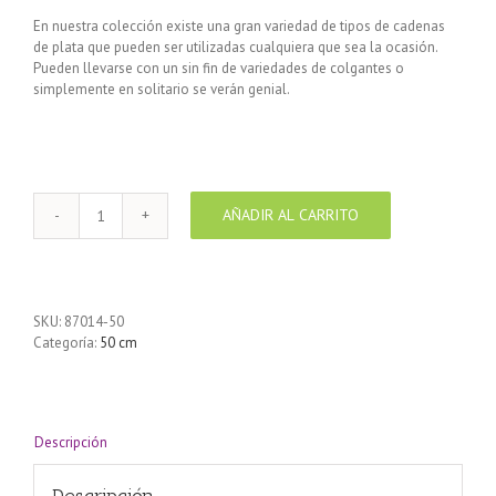
En nuestra colección existe una gran variedad de tipos de cadenas
de plata que pueden ser utilizadas cualquiera que sea la ocasión.
Pueden llevarse con un sin fin de variedades de colgantes o
simplemente en solitario se verán genial.
AÑADIR AL CARRITO
Cadena
de
Plata
925
CD35
SKU:
87014-50
Turbillón
Categoría:
50 cm
50
cm
cantidad
Descripción