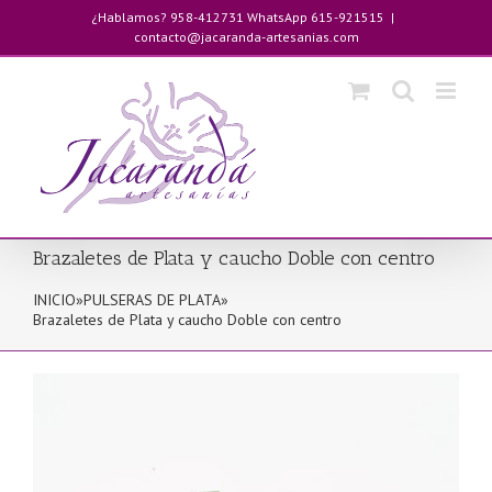
Saltar
¿Hablamos? 958-412731 WhatsApp 615-921515
|
al
contacto@jacaranda-artesanias.com
contenido
Brazaletes de Plata y caucho Doble con centro
INICIO
»
PULSERAS DE PLATA
»
Brazaletes de Plata y caucho Doble con centro