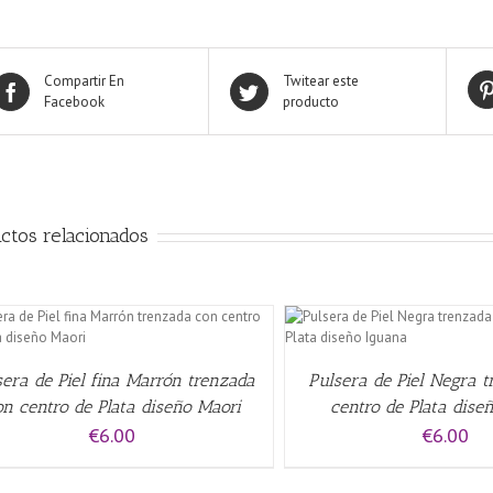
Compartir En
Twitear este
Facebook
producto
ctos relacionados
AÑADIR AL CARRITO
/
QUICK VIEW
AÑADIR AL CARRITO
/
sera de Piel fina Marrón trenzada
Pulsera de Piel Negra 
on centro de Plata diseño Maori
centro de Plata dise
€
6.00
€
6.00