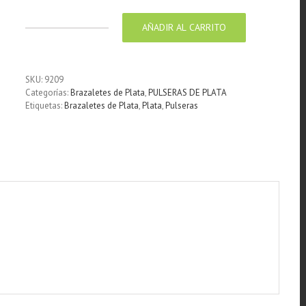
AÑADIR AL CARRITO
Brazaletes
de
Plata
labrado
SKU:
9209
Artesanalmente
Categorías:
Brazaletes de Plata
,
PULSERAS DE PLATA
diseños
Etiquetas:
Brazaletes de Plata
,
Plata
,
Pulseras
Hopy
Kukupeli
cantidad