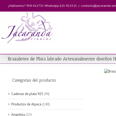
Saltar
¿Hablamos? 958-412731 WhatsApp 615-921515
|
contacto@jacaranda-ar
al
contenido
Brazaletes de Plata labrado Artesanalmente diseños 
Categorías del producto
Cadenas de plata 925
(94)
Productos de Alpaca
(140)
Angelitos
(15)