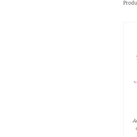
Produ
AÑADIR AL CARRITO
/
QUICK VIEW
Ar