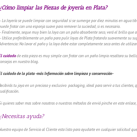
¿Cómo limpiar las Piezas de joyería en Plata?
– La Joyería se puede limpiar con seguridad si se sumerge por diez minutos en agua tibi
puede frotar con una esponja suave para remover la suciedad, si es necesario.
– Finalmente, seque muy bien la Joya con un paño absorbente seco, verá el brillo que 
– Utilice preferiblemente un paño para pulir Joyas de Plata frotando suavemente su supe
Advertencia: No lavar el paño y la Joya debe estar completamente seca antes de utilizar
El cuidado
de esta pieza es muy simple con frotar con un paño limpio resaltara su bel
consejos en nuestro blog.
El cuidado de
la plata -más Información sobre limpieza y conservación-
Recibirás tu joya en un precioso y exclusivo packaging, ideal para servir a tus clientes,
cualificación.
Si quieres saber mas sobre nosotros o nuestros métodos de envió pinche en este enlace,
¿Necesitas ayuda?
Nuestro equipo de Servicio al Cliente esta listo para ayudarte en cualquier solicitud que