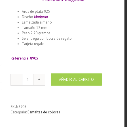
Aros de plata 925
Diseño
Mariposa
Esmaltada a mano
Tamaño 12 mm
Peso 2.20 gramos.
Se entrega con bolsa de regalo.
Tarjeta regalo
Llamador de ángeles labrado en plata 925
con diseño de margarita en 20 mm
Referencia: 8905
AÑADIR AL CARRITO
Aros
de
Plata
925
con
SKU:
8905
esmalte
Categoría:
Esmaltes de colores
de
color
diseño