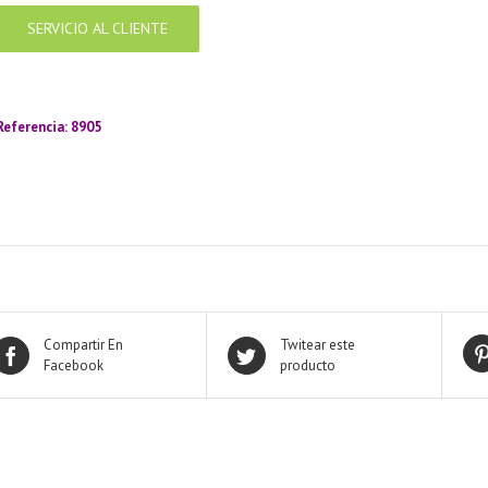
SERVICIO AL CLIENTE
amador de ángeles labrado en plata 925 con diseño de margarita en 20 mm
Referencia: 8905
Compartir En
Twitear este
Facebook
producto