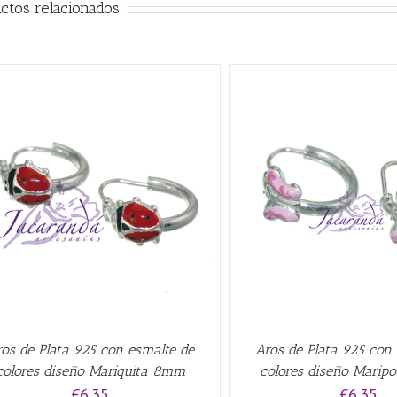
ctos relacionados
AÑADIR AL CARRITO
/
QUICK VIEW
AÑADIR AL CARRITO
/
os de Plata 925 con esmalte de
Aros de Plata 925 con
colores diseño Mariquita 8mm
colores diseño Marip
€
6.35
€
6.35