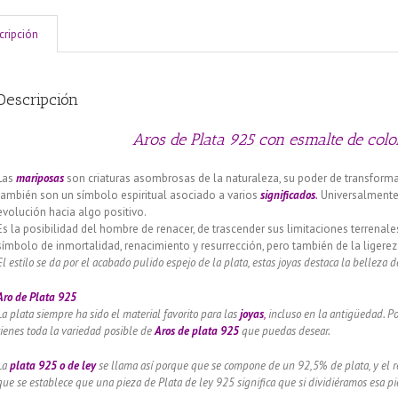
cripción
Descripción
Aros de Plata 925 con esmalte de col
Las
mariposas
son criaturas asombrosas de la naturaleza, su poder de transforma
también son un símbolo espiritual asociado a varios
significados
.
Universalment
evolución hacia algo positivo.
Es la posibilidad del hombre de renacer, de trascender sus limitaciones terrenale
símbolo de inmortalidad, renacimiento y resurrección, pero también de la ligereza,
El estilo se da por el acabado pulido espejo de la plata, estas joyas destaca la belleza d
Aro de Plata 925
La plata siempre ha sido el material favorito para las
joyas
,
incluso en la antigüedad. Po
tienes toda la variedad posible de
Aros de plata 925
que puedas desear.
La
plata 925 o de ley
se llama así porque que se compone de un 92,5% de plata, y el re
que se establece que una pieza de Plata de ley 925 significa que si dividiéramos esa pie