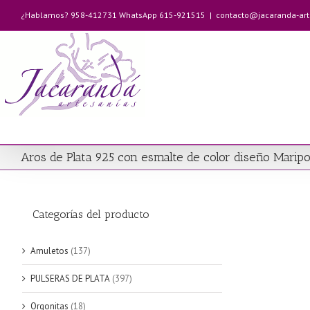
Saltar
¿Hablamos? 958-412731 WhatsApp 615-921515
|
contacto@jacaranda-ar
al
contenido
Aros de Plata 925 con esmalte de color diseño Marip
Categorías del producto
Amuletos
(137)
PULSERAS DE PLATA
(397)
Orgonitas
(18)