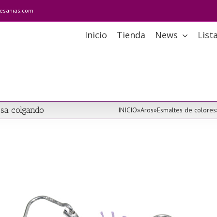
tesanias.com
Inicio
Tienda
News
List
osa colgando
INICIO
»
Aros
»
Esmaltes de colores