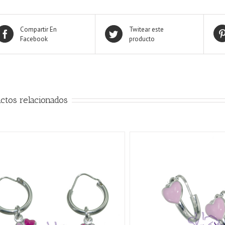
Compartir En
Twitear este
Facebook
producto
ctos relacionados
AÑADIR AL CARRITO
/
QUICK VIEW
AÑADIR AL CARRITO
/