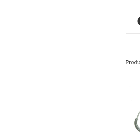
Produ
AÑADIR AL CARRITO
/
QUICK VIEW