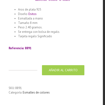
Aros de plata 925
Diseño
Ositos
Esmaltada a mano
Tamaño 8 mm
Peso 2.40 gramos.
Se entrega con bolsa de regalo.
Tarjeta regalo Significado
Llamador de ángeles labrado en
plata 925 con diseño de margarita en 20 mm
Referencia: 8891
AÑADIR AL CARRITO
Aros
de
Plata
925
SKU:
8891
con
Categoría:
Esmaltes de colores
esmalte
de
colores