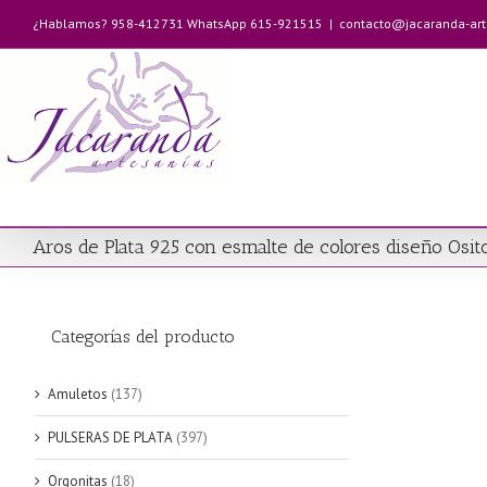
Saltar
¿Hablamos? 958-412731 WhatsApp 615-921515
|
contacto@jacaranda-ar
al
contenido
Aros de Plata 925 con esmalte de colores diseño Osi
Categorías del producto
Amuletos
(137)
PULSERAS DE PLATA
(397)
Orgonitas
(18)