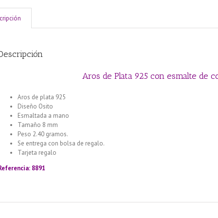
cripción
Descripción
Aros de Plata 925 con esmalte de c
Aros de plata 925
Diseño Osito
Esmaltada a mano
Tamaño 8 mm
Peso 2.40 gramos.
Se entrega con bolsa de regalo.
Tarjeta regalo
Llamador de ángeles labrado en plata 925 con diseño de
Referencia: 8891