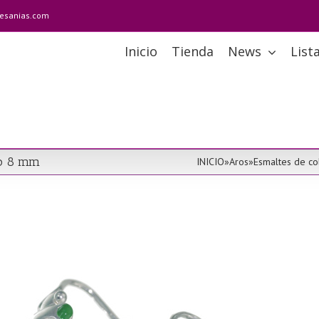
tesanias.com
Inicio
Tienda
News
List
to 8 mm
INICIO
»
Aros
»
Esmaltes de co