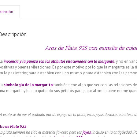
cripción
Descripción
Aros de Plata 925 con esmalte de colo
La
inocencia y la pureza son los atributos relacionados con la margarita
, y no en va
positivas y buenas vibraciones. Es por este motivo por lo que la margarita es la
en la paz interior, para estar bien con uno mismo y para estar bien con las pers
La
simbología de la margarita
también tiene algo que ver con las relaciones d
una margarita y ha ido quitando sus pétalos para jugar al «me quiere no me quie
El estilo se da por el acabado pulido espejo de la plata, estas joyas destaca la belleza d
Aro de Plata 925
La plata siempre ha sido el material favorito para las
joyas
,
incluso en la antigüedad. Po