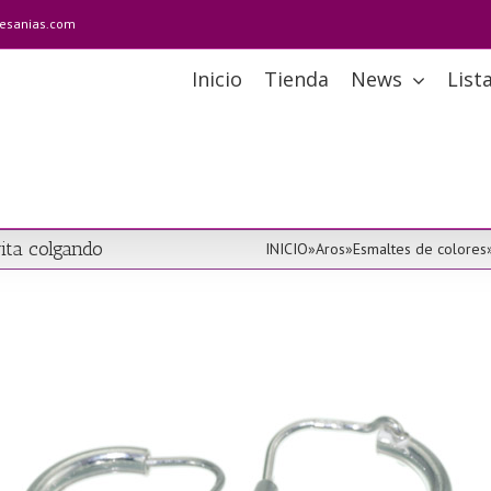
tesanias.com
Inicio
Tienda
News
List
ita colgando
INICIO
»
Aros
»
Esmaltes de colores