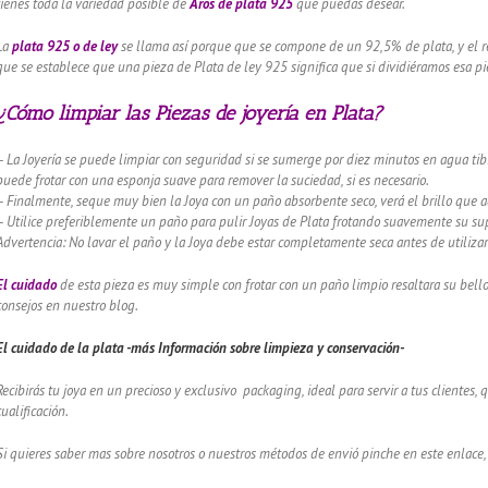
tienes toda la variedad posible de
Aros de plata 925
que puedas desear.
La
plata 925 o de ley
se llama así porque que se compone de un 92,5% de plata, y el re
que se establece que una pieza de Plata de ley 925 significa que si dividiéramos esa pie
¿Cómo limpiar las Piezas de joyería en Plata?
– La Joyería se puede limpiar con seguridad si se sumerge por diez minutos en agua tibi
puede frotar con una esponja suave para remover la suciedad, si es necesario.
– Finalmente, seque muy bien la Joya con un paño absorbente seco, verá el brillo que 
– Utilice preferiblemente un paño para pulir Joyas de Plata frotando suavemente su supe
Advertencia: No lavar el paño y la Joya debe estar completamente seca antes de utilizar
El cuidado
de esta pieza es muy simple con frotar con un paño limpio resaltara su bel
consejos en nuestro blog.
El cuidado de
la plata -más Información sobre limpieza y conservación-
Recibirás tu joya en un precioso y exclusivo packaging, ideal para servir a tus clientes,
cualificación.
Si quieres saber mas sobre nosotros o nuestros métodos de envió pinche en este enlace,