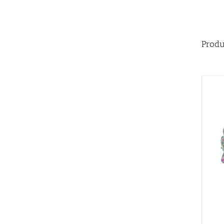
Produ
AÑADIR AL CARRITO
/
QUICK VIEW