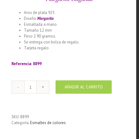
Aros de plata 925
Diseño
Margarita
Esmaltada a mano
Tamaño 12 mm
Peso 2.90 gramos.
Se entrega con bolsa de regalo.
Tarjeta regalo
Llamador de ángeles labrado en plata 925
con diseño de margarita en 20 mm
Referencia: 8899
AÑADIR AL CARRITO
Aros
de
Plata
925
con
SKU:
8899
esmalte
Categoría:
Esmaltes de colores
de
color
diseño