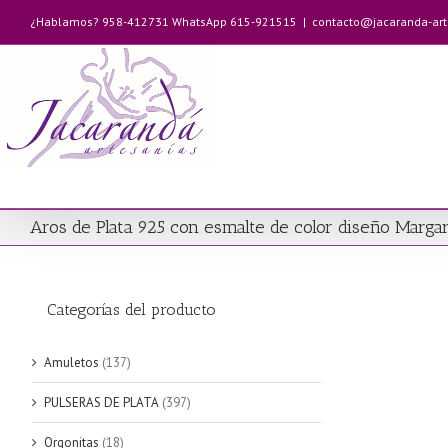
Saltar
¿Hablamos? 958-412731 WhatsApp 615-921515
|
contacto@jacaranda-ar
al
contenido
Aros de Plata 925 con esmalte de color diseño Margar
Categorías del producto
Amuletos
(137)
PULSERAS DE PLATA
(397)
Orgonitas
(18)