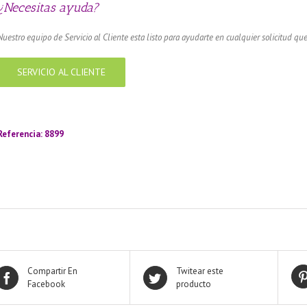
¿Necesitas ayuda?
Nuestro equipo de Servicio al Cliente esta listo para ayudarte en cualquier solicitud que
SERVICIO AL CLIENTE
amador de ángeles labrado en plata 925 con diseño de margarita en 20 mm
Referencia: 8899
Compartir En
Twitear este
Facebook
producto