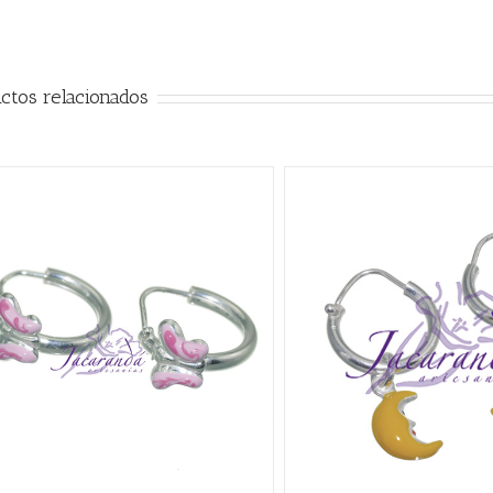
ctos relacionados
AÑADIR AL CARRITO
/
QUICK VIEW
AÑADIR AL CARRITO
/