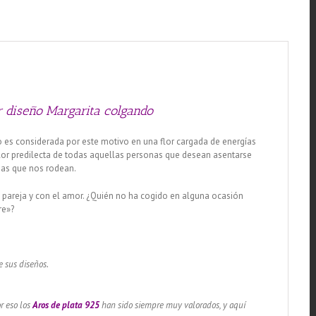
Margarita
colgando
cantidad
r diseño Margarita colgando
no es considerada por este motivo en una flor cargada de energías
 flor predilecta de todas aquellas personas que desean asentarse
onas que nos rodean.
e pareja y con el amor. ¿Quién no ha cogido en alguna ocasión
re»?
e sus diseños.
r eso los
Aros
de plata 925
han sido siempre muy valorados, y aquí