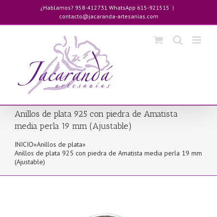
Saltar
¿Hablamos? 958-412731 WhatsApp 615-921515
|
al
contacto@jacaranda-artesanias.com
contenido
Anillos de plata 925 con piedra de Amatista
media perla 19 mm (Ajustable)
INICIO
»
Anillos de plata
»
Anillos de plata 925 con piedra de Amatista media perla 19 mm
(Ajustable)