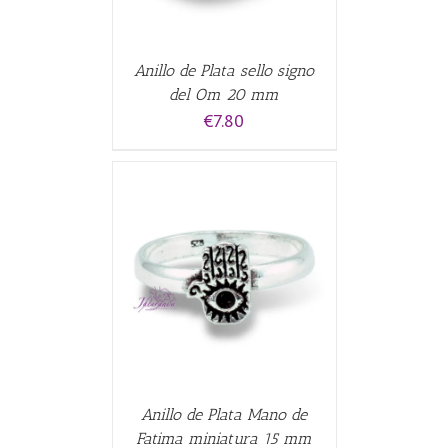
Anillo de Plata sello signo
del Om 20 mm
€
7.80
CARRITO
/
Anillo de Plata Mano de
Fatima miniatura 15 mm