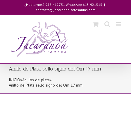
Saltar
¿Hablamos? 958-412731 WhatsApp 615-921515
|
al
contacto@jacaranda-artesanias.com
contenido
Anillo de Plata sello signo del Om 17 mm
INICIO
»
Anillos de plata
»
Anillo de Plata sello signo del Om 17 mm