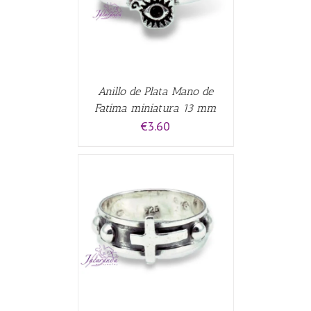
Anillo de Plata Mano de
Fatima miniatura 13 mm
€
3.60
CARRITO
/