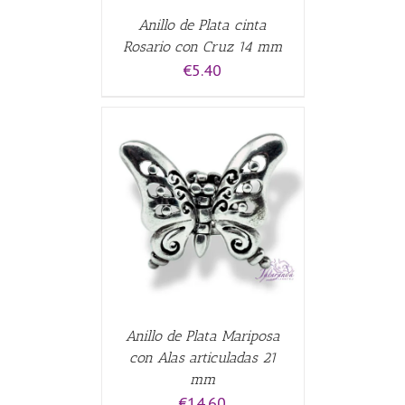
Anillo de Plata cinta
Rosario con Cruz 14 mm
€
5.40
CARRITO
/
Anillo de Plata Mariposa
con Alas articuladas 21
mm
€
14.60