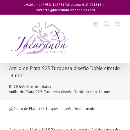
Saltar
¿Hablamos? 958-412731 WhatsApp 615-921515
|
al
contacto@jacaranda-artesanias.com
contenido
Anillo de Plata 925 Turquesa diseño Doble circulo
14 mm
INICIO
»
Anillos de plata
»
Anillo de Plata 925 Turquesa diseño Doble circulo 14 mm
Anillo de Plata 925 Turquesa diseño Doble circulo