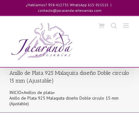
Saltar
¿Hablamos? 958-412731 WhatsApp 615-921515
|
al
contacto@jacaranda-artesanias.com
contenido
Anillo de Plata 925 Malaquita diseño Doble circulo
15 mm (Ajustable)
INICIO
»
Anillos de plata
»
Anillo de Plata 925 Malaquita diseño Doble circulo 15 mm
(Ajustable)