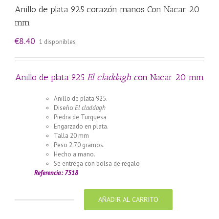
Anillo de plata 925 corazón manos Con Nacar 20
mm
€
8.40
1 disponibles
Anillo de plata 925
El claddagh c
on Nacar 20 mm
Anillo de plata 925.
Diseño
El claddagh
Piedra de Turquesa
Engarzado en plata.
Talla 20 mm
Peso 2.70 gramos.
Hecho a mano.
Se entrega con bolsa de regalo
Referencia: 7518
AÑADIR AL CARRITO
Anillo
de