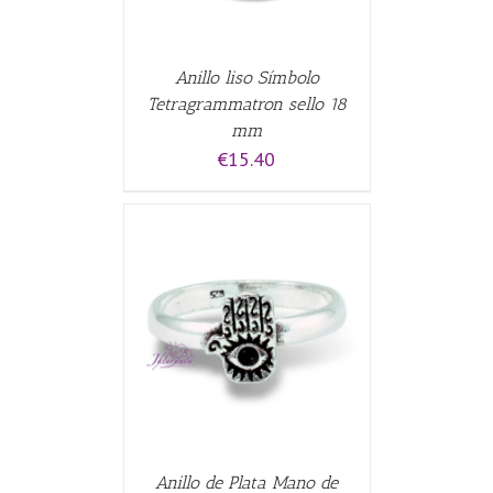
Anillo liso Símbolo
Tetragrammatron sello 18
mm
€
15.40
CARRITO
/
Anillo de Plata Mano de