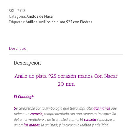
plata
925
SKU:
7518
corazón
Categoría:
Anillos de Nacar
manos
Etiquetas:
Anillos
,
Anillos de plata 925 con Piedras
Con
Nacar
20
mm
cantidad
Descripción
Descripción
Anillo de plata 925 corazón manos Con Nacar
20 mm
El Claddagh
S
e caracteriza por la simbología que lleva implícita:
dos manos
que
rodean un
corazón
,
complementado con una corona es la expresión
del amor verdadero o de la amistad eterna. El
corazón
simboliza el
amor;
las manos
,
la amistad; y la corona la lealtad y fidelidad.