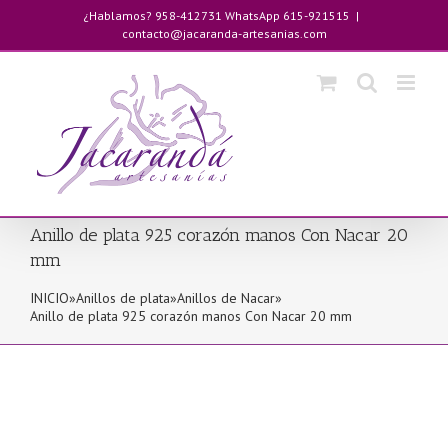
Saltar
¿Hablamos? 958-412731 WhatsApp 615-921515
|
al
contacto@jacaranda-artesanias.com
contenido
Anillo de plata 925 corazón manos Con Nacar 20
mm
INICIO
»
Anillos de plata
»
Anillos de Nacar
»
Anillo de plata 925 corazón manos Con Nacar 20 mm