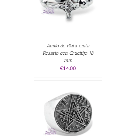
ALLES
Anillo de Plata cinta
Rosario con Crucifijo 18
mm
€
14.00
CARRITO
/