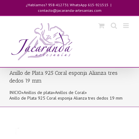
Saltar
¿Hablamos? 958-412731 WhatsApp 615-921515
|
al
contacto@jacaranda-artesanias.com
contenido
Anillo de Plata 925 Coral esponja Alianza tres
dedos 19 mm
INICIO
»
Anillos de plata
»
Anillos de Coral
»
Anillo de Plata 925 Coral esponja Alianza tres dedos 19 mm