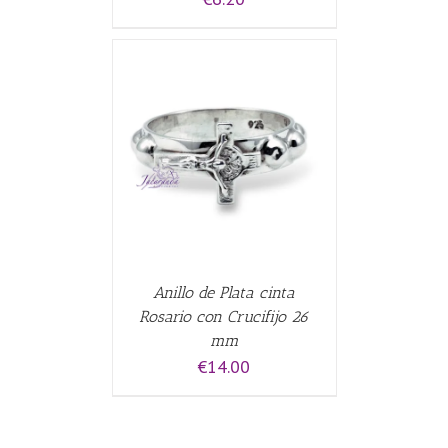
CARRITO
/
Anillo de Plata cinta
Rosario con Crucifijo 26
mm
€
14.00