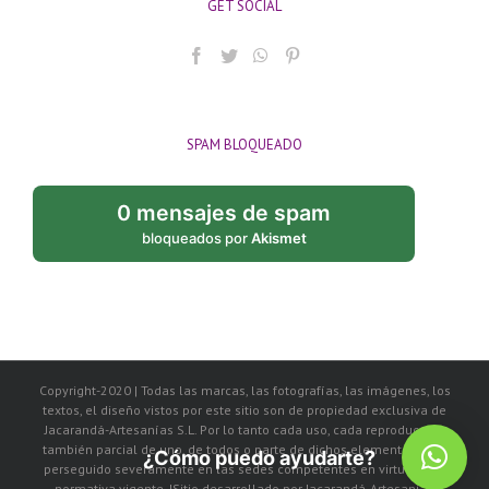
GET SOCIAL
SPAM BLOQUEADO
0 mensajes de spam
bloqueados por
Akismet
Copyright-2020 | Todas las marcas, las fotografías, las imágenes, los
textos, el diseño vistos por este sitio son de propiedad exclusiva de
Jacarandá-Artesanías S.L. Por lo tanto cada uso, cada reproducción
también parcial de uno, de todos o parte de dichos elementos, será
¿Cómo puedo ayudarte?
perseguido severamente en las sedes competentes en virtud de la
normativa vigente. |Sitio desarrollado por Jacarandá-Artesanías