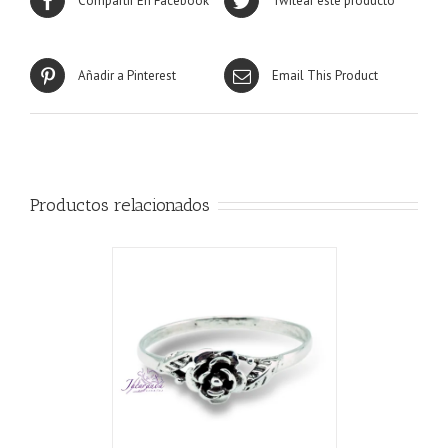
Compartir En Facebook
Twitear este producto
Añadir a Pinterest
Email This Product
Productos relacionados
ALLES