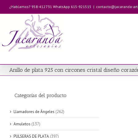
Saltar
¿Hablamos? 958-412731 WhatsApp 615-921515
|
contacto@jacaranda-ar
al
contenido
Anillo de plata 925 con circones cristal diseño coraz
Categorías del producto
Llamadores de Ángeles
(262)
Amuletos
(137)
PULSERAS DE PLATA
(397)