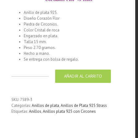
Anillo de plata 925.
Diseño Corazón Flor
Piedra de Circonios.
Color Cristal de roca
Engarzado en plata.
Talla 15 mm.
Peso 2.70 gramos.
Hecho a mano.
Se entrega con bolsa de regalo.
AÑADIR AL CARRITO
Anillo
de
plata
925
SKU:
7589-3
con
Categorías:
Anillos de plata
,
Anillos de Plata 925 Strass
circones
Etiquetas:
Anillos
,
Anillos plata 925 con Circones
cristal
diseño
corazón
Flor
15