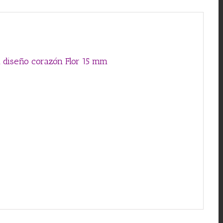
mm
cantidad
al diseño corazón Flor 15 mm