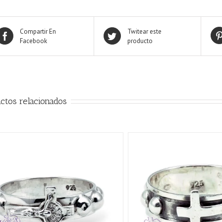
Compartir En
Twitear este
Facebook
producto
ctos relacionados
AÑADIR AL CARRITO
/
QUICK VIEW
QUICK VIE