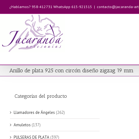
Saltar
¿Hablamos? 958-412731 WhatsApp 615-921515
|
contacto@jacaranda-ar
al
contenido
Anillo de plata 925 con circón diseño zigzag 19 mm
Categorías del producto
Llamadores de Ángeles
(262)
Amuletos
(137)
PULSERAS DE PLATA
(397)