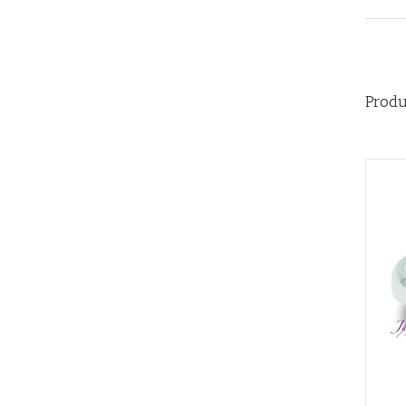
Produ
AÑADIR AL CARRITO
/
QUICK VIEW