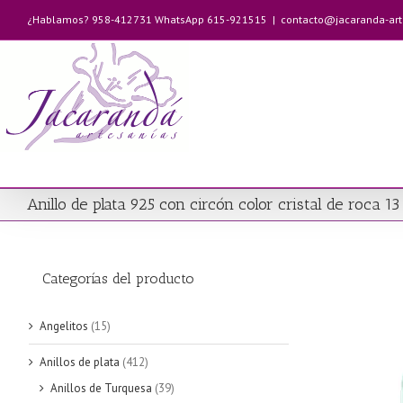
Saltar
¿Hablamos? 958-412731 WhatsApp 615-921515
|
contacto@jacaranda-ar
al
contenido
Anillo de plata 925 con circón color cristal de roca 
Categorías del producto
Angelitos
(15)
Anillos de plata
(412)
Anillos de Turquesa
(39)