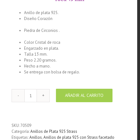
Anillo de plata 925.
Diseño Corazón
Anillo de plata 925 con circón diseño
zigzag 19 mm
Piedra de Circonios .
Anillo de plata 925 con circón color
cristal de roca 21 mm
Color Cristal de roca
Engarzado en plata.
Talla 13 mm.
Peso 2.20 gramos.
Hecho a mano.
Se entrega con bolsa de regalo.
AÑADIR AL CARRITO
Anillo
de
plata
925
con
SKU:
70509
circón
Categoría:
Anillos de Plata 925 Strass
color
Etiquetas:
Anillos
,
Anillos de plata 925 con Strass facetado
cristal