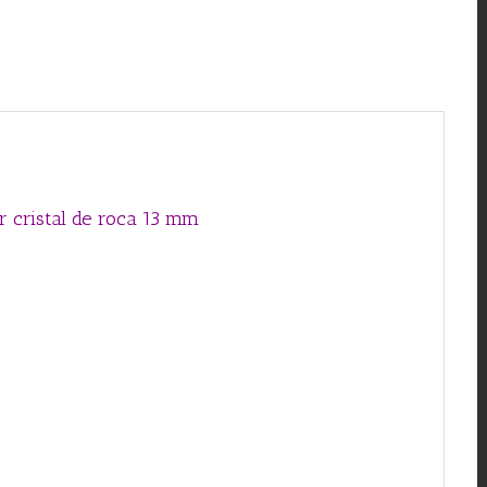
de
roca
13
mm
cantidad
or cristal de roca 13 mm