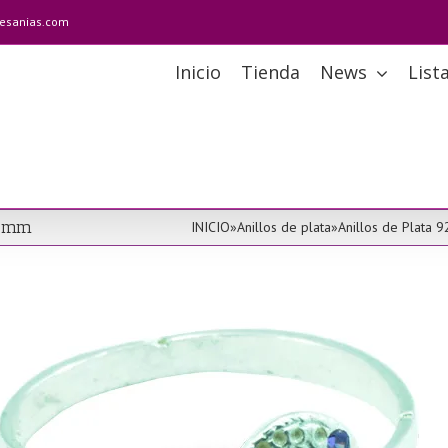
tesanias.com
Inicio
Tienda
News
List
13 mm
INICIO
»
Anillos de plata
»
Anillos de Plata 9