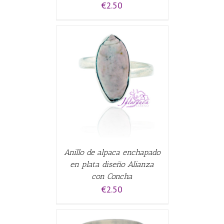
€
2.50
CARRITO
/
Anillo de alpaca enchapado
en plata diseño Alianza
con Concha
€
2.50