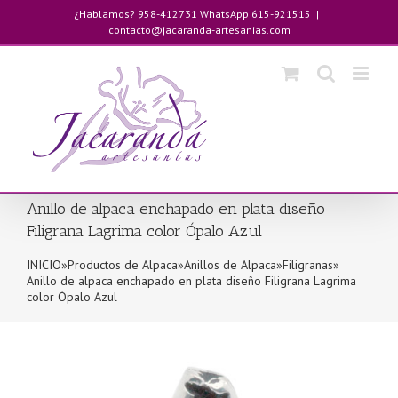
Saltar
¿Hablamos? 958-412731 WhatsApp 615-921515
|
al
contacto@jacaranda-artesanias.com
contenido
Anillo de alpaca enchapado en plata diseño
Filigrana Lagrima color Ópalo Azul
INICIO
»
Productos de Alpaca
»
Anillos de Alpaca
»
Filigranas
»
Anillo de alpaca enchapado en plata diseño Filigrana Lagrima
color Ópalo Azul