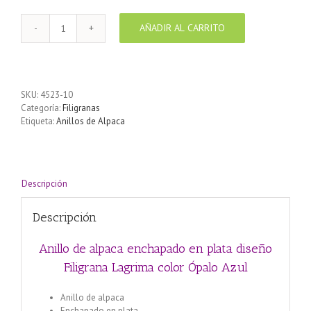
AÑADIR AL CARRITO
Anillo
de
alpaca
enchapado
en
SKU:
4523-10
plata
Categoría:
Filigranas
diseño
Etiqueta:
Anillos de Alpaca
Filigrana
Lagrima
color
Ópalo
Azul
Descripción
cantidad
Descripción
Anillo de alpaca enchapado en plata diseño
Filigrana Lagrima color Ópalo Azul
Anillo de alpaca
Enchapado en plata.