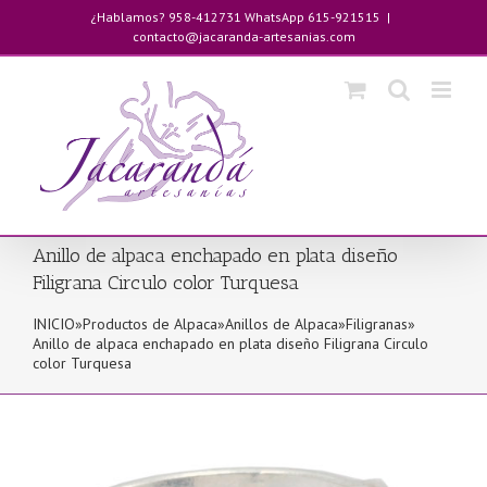
Saltar
¿Hablamos? 958-412731 WhatsApp 615-921515
|
al
contacto@jacaranda-artesanias.com
contenido
Anillo de alpaca enchapado en plata diseño
Filigrana Circulo color Turquesa
INICIO
»
Productos de Alpaca
»
Anillos de Alpaca
»
Filigranas
»
Anillo de alpaca enchapado en plata diseño Filigrana Circulo
color Turquesa