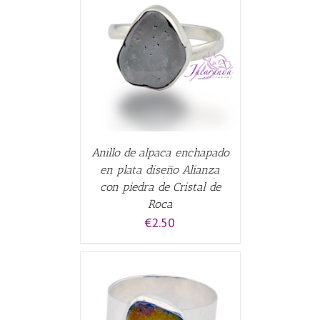
CARRITO
/
Anillo de alpaca enchapado
en plata diseño Alianza
con piedra de Cristal de
Roca
€
2.50