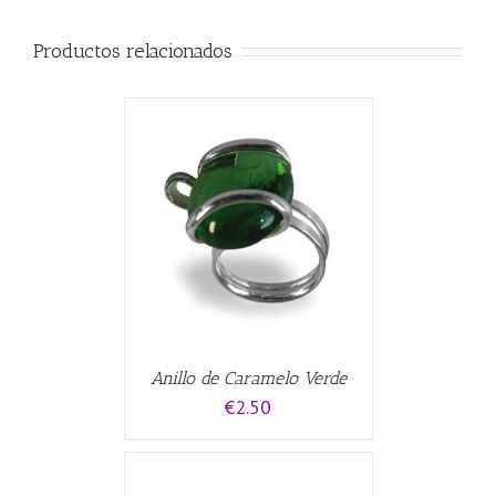
Productos relacionados
CARRITO
/
Anillo de Caramelo Verde
€
2.50