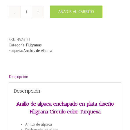
AÑADIR AL CARRITO
Anillo
de
alpaca
enchapado
en
SKU:
4523-23
plata
Categoría:
Filigranas
diseño
Etiqueta:
Anillos de Alpaca
Filigrana
Circulo
color
Turquesa
cantidad
Descripción
Descripción
Anillo de alpaca enchapado en plata diseño
Filigrana Circulo color Turquesa
Anillo de alpaca
Enchapado en plata.