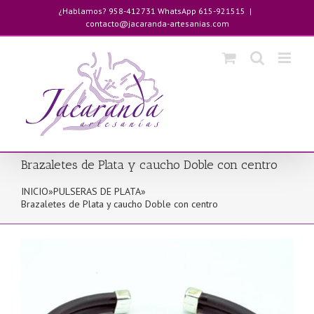
Saltar
¿Hablamos? 958-412731 WhatsApp 615-921515
|
al
contacto@jacaranda-artesanias.com
contenido
Brazaletes de Plata y caucho Doble con centro
INICIO
»
PULSERAS DE PLATA
»
Brazaletes de Plata y caucho Doble con centro