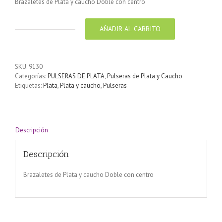
Brazaletes de Plata y caucho Doble con centro
AÑADIR AL CARRITO
Brazaletes
de
Plata
y
SKU:
9130
caucho
Categorías:
PULSERAS DE PLATA
,
Pulseras de Plata y Caucho
Doble
Etiquetas:
Plata
,
Plata y caucho
,
Pulseras
con
centro
cantidad
Descripción
Descripción
Brazaletes de Plata y caucho Doble con centro